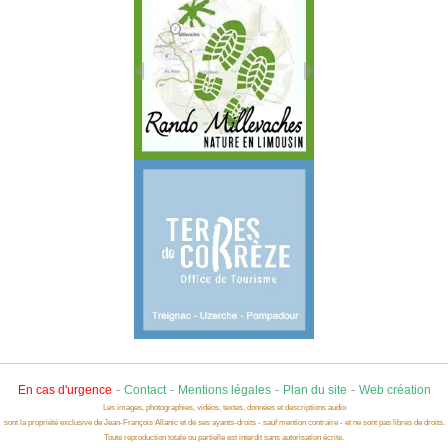
-
-
-
-
En cas d'urgence
Contact
Mentions légales
Plan du site
Web création
Les images, photographies, vidéos, textes, données et descriptions audio
sont la propriété exclusive de Jean-François Allanic et de ses ayants-droits - sauf mention contraire - et ne sont pas libres de droits.
Toute reproduction totale ou partielle est interdit sans autorisation écrite.