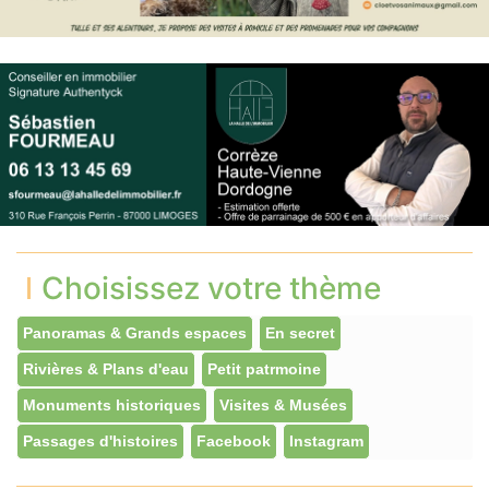
Choisissez votre thème
Panoramas & Grands espaces
En secret
Rivières & Plans d'eau
Petit patrmoine
Monuments historiques
Visites & Musées
Passages d'histoires
Facebook
Instagram