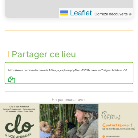
Leaflet
|
Corrèze découverte ©
Partager ce lieu
https://www.correze-decouverte.fr/lieu_a_explorer.php?lieu=1355&commun=Treignac&distanc=10
En partenariat avec