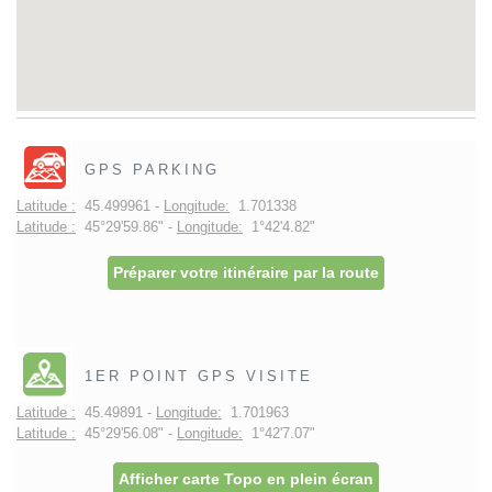
GPS PARKING
Latitude :
45.499961 -
Longitude:
1.701338
Latitude :
45°29'59.86" -
Longitude:
1°42'4.82"
Préparer votre itinéraire par la route
1ER POINT GPS VISITE
Latitude :
45.49891 -
Longitude:
1.701963
Latitude :
45°29'56.08" -
Longitude:
1°42'7.07"
Afficher carte Topo en plein écran