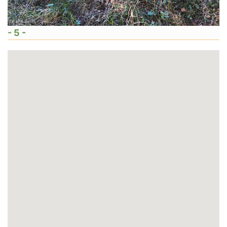
- 5 -