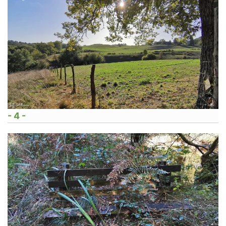
- 4 -