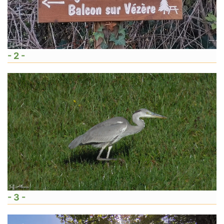
- 2 -
- 3 -