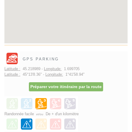
GPS PARKING
Latitude :
45.218989 -
Longitude:
1.699705
Latitude :
45°13'8.36" -
Longitude:
1°41'58.94"
Préparer votre itinéraire par la route
Randonnée facile
De + d'un kilomètre
et/ou