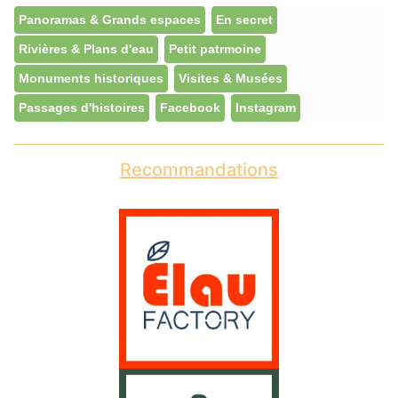
Panoramas & Grands espaces
En secret
Rivières & Plans d'eau
Petit patrmoine
Monuments historiques
Visites & Musées
Passages d'histoires
Facebook
Instagram
Recommandations