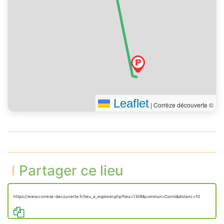
Leaflet
|
Corrèze découverte ©
Partager ce lieu
https://www.correze-decouverte.fr/lieu_a_explorer.php?lieu=1308&commun=Cornil&distanc=10