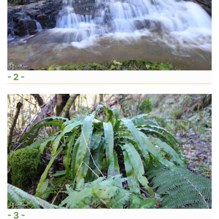
- 2 -
- 3 -