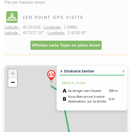
Pas par mauvais temps
1ER POINT GPS VISITE
Latitude :
45.221418 -
Longitude:
1.69861
Latitude :
45°13'17.10" -
Longitude:
1°41'55.00"
Afficher carte Topo en plein écran
🚶 Itinéraire Sentier
+
−
284.6 m, 4 min
Se diriger vers l’ouest
300 m
Vous êtes arrivé à votre
0 m
destination, sur la droite