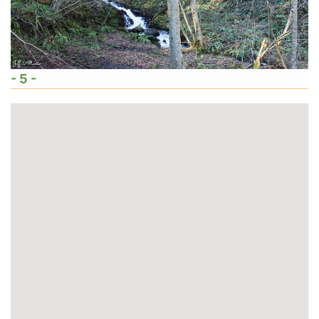
- 5 -