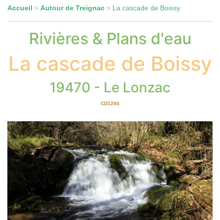
Accueil
Autour de Treignac
La cascade de Boissy
>
>
Rivières & Plans d'eau
La cascade de Boissy
19470 - Le Lonzac
CD1294