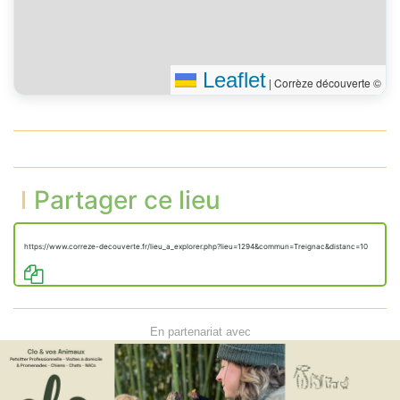
Leaflet
|
Corrèze découverte ©
Partager ce lieu
https://www.correze-decouverte.fr/lieu_a_explorer.php?lieu=1294&commun=Treignac&distanc=10
En partenariat avec