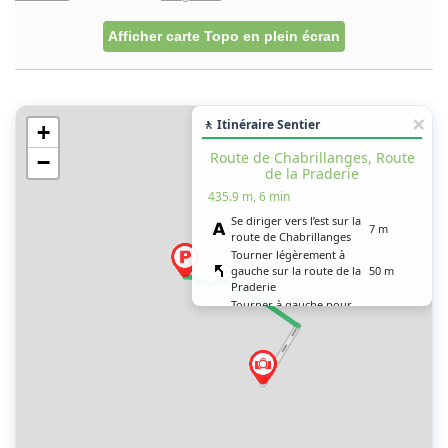
Afficher carte Topo en plein écran
🚶 Itinéraire Sentier
+
Route de Chabrillanges, Route
−
de la Praderie
435.9 m, 6 min
Se diriger vers l’est sur la
7 m
route de Chabrillanges
Tourner légèrement à
gauche sur la route de la
50 m
Praderie
Tourner à gauche pour
rester sur la route de la
400 m
Praderie
Vous êtes arrivé à votre
0 m
destination, sur la droite