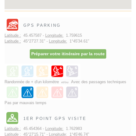
GPS PARKING
Latitude :
45.457587 -
Longitude:
1.759615
Latitude :
45°27'27.31" -
Longitude:
1°45'34.61"
Préparer votre itinéraire par la route
Randonnée de + d'un kilomètre
Avec des passages techniques
et/ou
Pas par mauvais temps
1ER POINT GPS VISITE
Latitude :
45.454364 -
Longitude:
1.762983
Latitude :
45°27'15.71" -
Longitude:
1°45'46.74"