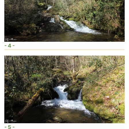
- 4 -
- 5 -