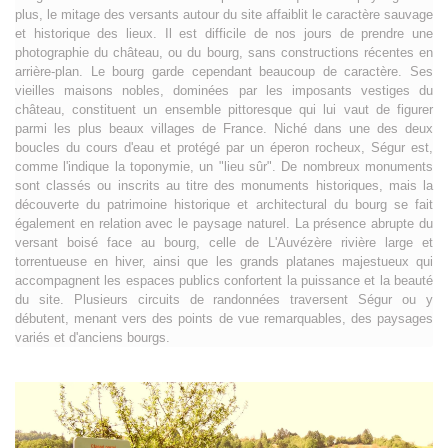
plus, le mitage des versants autour du site affaiblit le caractère sauvage
et historique des lieux. Il est difficile de nos jours de prendre une
photographie du château, ou du bourg, sans constructions récentes en
arrière-plan. Le bourg garde cependant beaucoup de caractère. Ses
vieilles maisons nobles, dominées par les imposants vestiges du
château, constituent un ensemble pittoresque qui lui vaut de figurer
parmi les plus beaux villages de France. Niché dans une des deux
boucles du cours d'eau et protégé par un éperon rocheux, Ségur est,
comme l'indique la toponymie, un "lieu sûr". De nombreux monuments
sont classés ou inscrits au titre des monuments historiques, mais la
découverte du patrimoine historique et architectural du bourg se fait
également en relation avec le paysage naturel. La présence abrupte du
versant boisé face au bourg, celle de L'Auvézère rivière large et
torrentueuse en hiver, ainsi que les grands platanes majestueux qui
accompagnent les espaces publics confortent la puissance et la beauté
du site. Plusieurs circuits de randonnées traversent Ségur ou y
débutent, menant vers des points de vue remarquables, des paysages
variés et d'anciens bourgs.