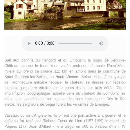
Bâti aux confins du Périgord et du Limousin, le bourg de Ségur-le-
Château occupe le fond d'une vallée profonde où coule l'Auvézère,
rivière qui prend sa source 112 km en amont dans la commune de
Samt-Germam-les-Belles, en Haute-Vienne. Selon un schéma typique
de l'architecture militaire féodale, le château se dresse sur l'éperon
rocheux qu'enserré étroitement le cours d'eau, sur trois côtés. Cette
implantation topographique rappelle celle du château de Comborn; les
deux sites possédaient par ailleurs des liens historiques. Dès le IXe
siècle, les seigneurs de Ségur furent les vicomtes de Limoges.
Vassaux du roi d'Angleterre, ils prirent une part active à la guerre, et le
château fut rasé par Richard Coeur de Lion (1157-1199) le mardi de
Pâques 1177. Jean d'Albret - né à Ségur en U68 et bisaïeul d'Henri IV