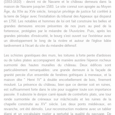
(1553-1610) - devint roi de Navarre et le château demeura dans la
maison de Navarre jusqu'en 1583. Le site connut son apogée au Moyen
Âge, du XIIe au XVe siècle, lorsqu'un privilège de justice fut conféré à
la terre de Ségur avec l'installation du tribunal des Appeaux qui disparut
en 1750. Les notables et hommes de loi ont fait construire les belles et
grandes demeures encore présentes de nos jours au pied de la
forteresse, protégées par le méandre de l'Auvézère. Puis, après les
grandes périodes d'insécurité, le bourg s'est ouvert sur l'extérieur avec
un développement le long de la rivière et autour de l'église bâtie
tardivement à l'écart du site du méandre défensif.
Les schistes granitiques des murs, les toitures à forte pente d'ardoises
ou de tuiles plates accompagnent de manière austère l'éperon rocheux
surmonté des hautes murailles du château. Deux édifices sont
particulièrement remarquables: une grande demeure à la façade de
granité percée d'un ensemble de fenétres gothiques à meneaux, et la
maison dite " Henri IV" à double encorbellement de bois, finement
mouluré. La présence du château, bien que ce dernier soit en ruines,
est suffisamment forte dans le site pour suggérer toute son importance
passée. Il subsiste le donjon carré épaulé de contreforts plats, une tour
ronde surmontée de créneaux sur mâchicoulis et les ruines de la
chapelle construite au XV" siècle. Les deux ponts médiévaux, en
revanche, ont été démolis. Leur reconstruction moderne avec un tablier
élargi et un vocabulaire routier a perturbé la qualité du paysage. De