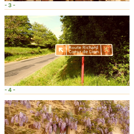
- 3 -
- 4 -