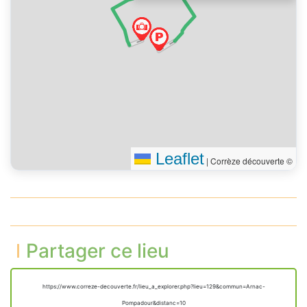
l’avenue Jeanne d’Albret
50 m
(D 6)
Vous êtes arrivé à votre
0 m
destination, sur la gauche
Leaflet
|
Corrèze découverte ©
Partager ce lieu
https://www.correze-decouverte.fr/lieu_a_explorer.php?lieu=129&commun=Arnac-
Pompadour&distanc=10