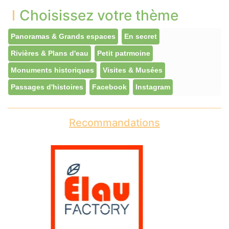
Choisissez votre thème
Panoramas & Grands espaces
En secret
Rivières & Plans d'eau
Petit patrmoine
Monuments historiques
Visites & Musées
Passages d'histoires
Facebook
Instagram
Recommandations