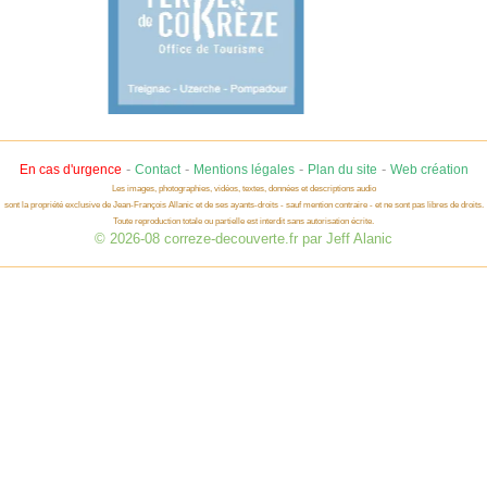
-
-
-
-
En cas d'urgence
Contact
Mentions légales
Plan du site
Web création
Les images, photographies, vidéos, textes, données et descriptions audio
sont la propriété exclusive de Jean-François Allanic et de ses ayants-droits - sauf mention contraire - et ne sont pas libres de droits.
Toute reproduction totale ou partielle est interdit sans autorisation écrite.
© 2026-08 correze-decouverte.fr par Jeff Alanic