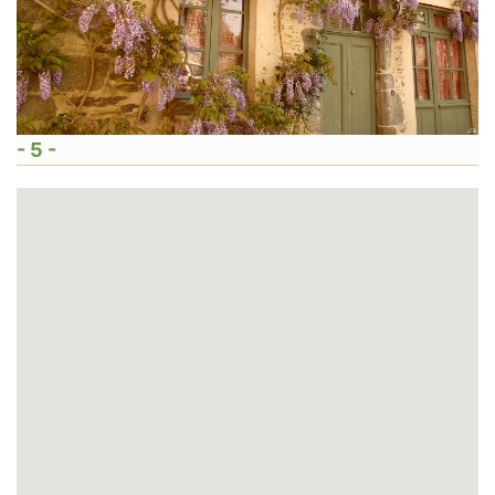
- 5 -