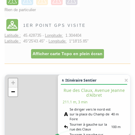
Rien de particulier
1ER POINT GPS VISITE
Latitude :
45.428735 -
Longitude:
1.304404
Latitude :
45°25'43.45" -
Longitude:
1°18'15.85"
Afficher carte Topo en plein écran
🚶 Itinéraire Sentier
+
Rue des Claux, Avenue Jeanne
−
d'Albret
211.1 m, 3 min
Se diriger vers le nord-est
sur la place du Champ de
40 m
Foire
Tourner à gauche sur la
100 m
rue des Claux
Tourner à gauche sur