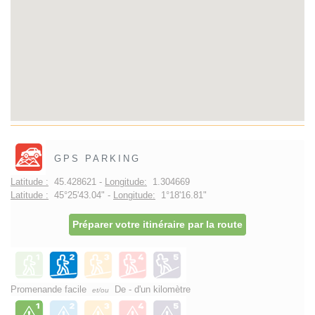
GPS PARKING
Latitude :
45.428621 -
Longitude:
1.304669
Latitude :
45°25'43.04" -
Longitude:
1°18'16.81"
Préparer votre itinéraire par la route
Promenande facile
De - d'un kilomètre
et/ou