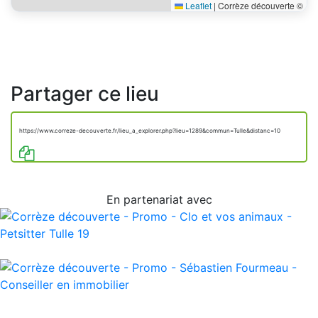
Leaflet
|
Corrèze découverte ©
Partager ce lieu
https://www.correze-decouverte.fr/lieu_a_explorer.php?lieu=1289&commun=Tulle&distanc=10
En partenariat avec