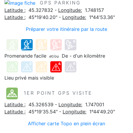
GPS PARKING
Latitude :
45.327832 -
Longitude:
1.748157
Latitude :
45°19'40.20" -
Longitude:
1°44'53.36"
Préparer votre itinéraire par la route
Promenande facile
De - d'un kilomètre
et/ou
Lieu privé mais visible
1ER POINT GPS VISITE
Latitude :
45.326539 -
Longitude:
1.747001
Latitude :
45°19'35.54" -
Longitude:
1°44'49.20"
Afficher carte Topo en plein écran