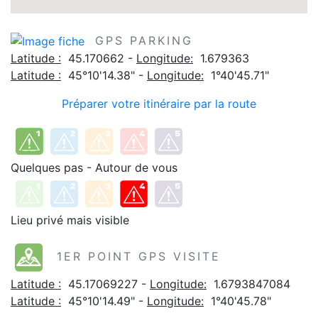
GPS PARKING
Latitude :
45.170662 -
Longitude:
1.679363
Latitude :
45°10'14.38" -
Longitude:
1°40'45.71"
Préparer votre itinéraire par la route
Quelques pas - Autour de vous
Lieu privé mais visible
1ER POINT GPS VISITE
Latitude :
45.17069227 -
Longitude:
1.6793847084
Latitude :
45°10'14.49" -
Longitude:
1°40'45.78"