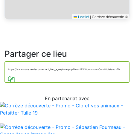
Leaflet
|
Corrèze découverte ©
Partager ce lieu
https://www.correze-decouverte.fr/lieu_a_explorer.php?lieu=1254&commun=Cornil&distanc=10
En partenariat avec