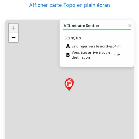
Afficher carte Topo en plein écran
🚶 Itinéraire Sentier
+
−
3.8 m, 0 s
Se diriger vers le nord-est
4 m
Vous êtes arrivé à votre
0 m
destination