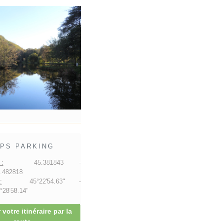
PS PARKING
:
45.381843 -
.482818
:
45°22'54.63" -
28'58.14"
 votre itinéraire par la