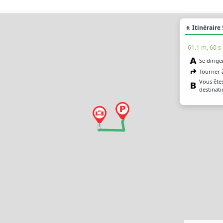
🚶 Itinéraire
61.1 m, 60 s
Se dirige
Tourner 
Vous êtes
destinati