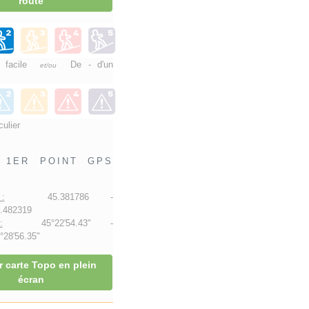
route
e facile
De - d'un
et/ou
culier
1ER POINT GPS
:
45.381786 -
.482319
:
45°22'54.43" -
28'56.35"
r carte Topo en plein
écran