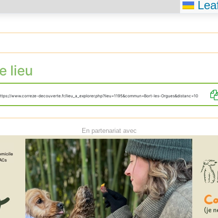
Leaf
e lieu
ttps://www.correze-decouverte.fr/lieu_a_explorer.php?lieu=1195&commun=Bort-les-Orgues&distanc=10
En partenariat avec