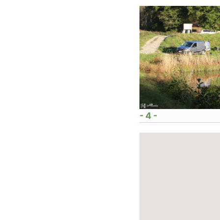
- 4 -