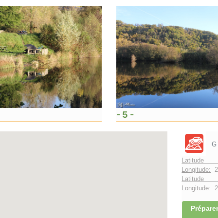
- 5 -
G
Latitude 
Longitude:
2
Latitude 
Longitude:
2°
Préparer