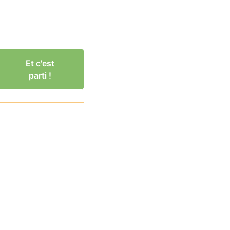
Et c'est
parti !