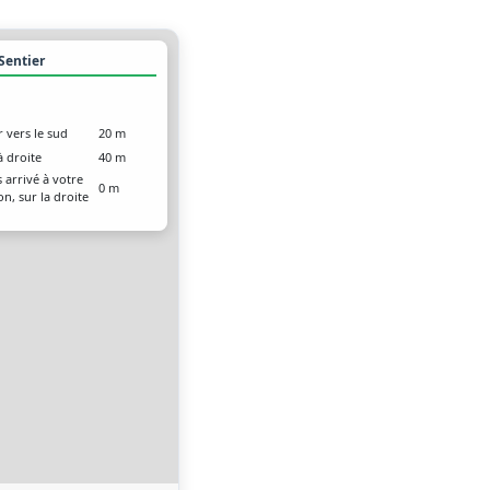
 Sentier
r vers le sud
20 m
à droite
40 m
 arrivé à votre
0 m
on, sur la droite