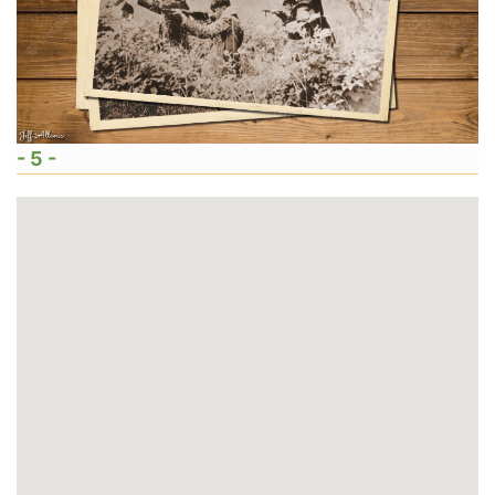
- 5 -