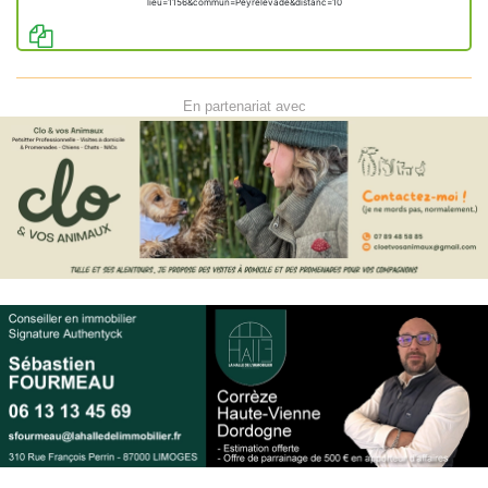
lieu=1156&commun=Peyrelevade&distanc=10
En partenariat avec