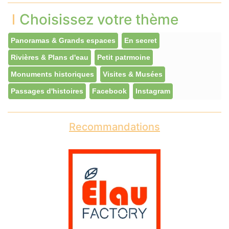
Choisissez votre thème
Panoramas & Grands espaces
En secret
Rivières & Plans d'eau
Petit patrmoine
Monuments historiques
Visites & Musées
Passages d'histoires
Facebook
Instagram
Recommandations