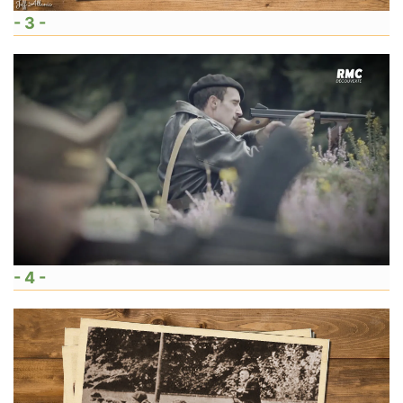
- 3 -
- 4 -