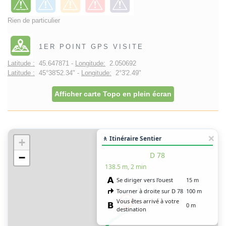
Rien de particulier
1ER POINT GPS VISITE
Latitude :
45.647871 -
Longitude:
2.050692
Latitude :
45°38'52.34" -
Longitude:
2°3'2.49"
Afficher carte Topo en plein écran
🚶 Itinéraire Sentier
+
D 78
−
138.5 m, 2 min
Se diriger vers l’ouest
15 m
Tourner à droite sur D 78
100 m
Vous êtes arrivé à votre
0 m
destination