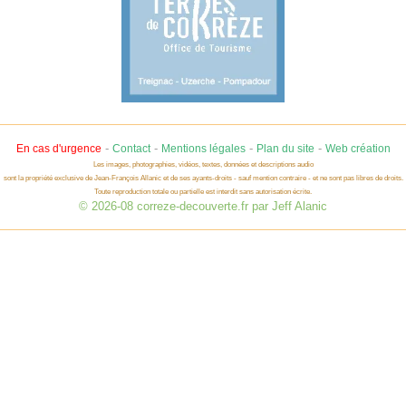
-
-
-
-
En cas d'urgence
Contact
Mentions légales
Plan du site
Web création
Les images, photographies, vidéos, textes, données et descriptions audio
sont la propriété exclusive de Jean-François Allanic et de ses ayants-droits - sauf mention contraire - et ne sont pas libres de droits.
Toute reproduction totale ou partielle est interdit sans autorisation écrite.
© 2026-08 correze-decouverte.fr par Jeff Alanic