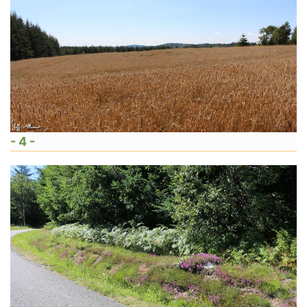
- 4 -