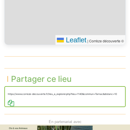
Leaflet
|
Corrèze découverte ©
Partager ce lieu
https://www.correze-decouverte.fr/lieu_a_explorer.php?lieu=1140&commun=Tarnac&distanc=10
En partenariat avec