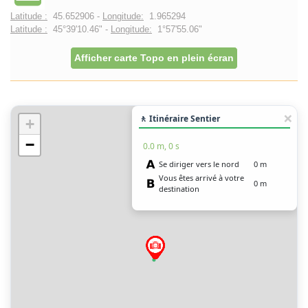
Latitude :
45.652906 -
Longitude:
1.965294
Latitude :
45°39'10.46" -
Longitude:
1°57'55.06"
Afficher carte Topo en plein écran
🚶 Itinéraire Sentier
+
−
0.0 m, 0 s
Se diriger vers le nord
0 m
Vous êtes arrivé à votre
0 m
destination