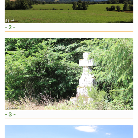
- 2 -
- 3 -