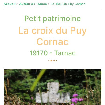
Accueil
Autour de Tarnac
La croix du Puy Cornac
>
>
Petit patrimoine
La croix du Puy
Cornac
19170 - Tarnac
CD1140