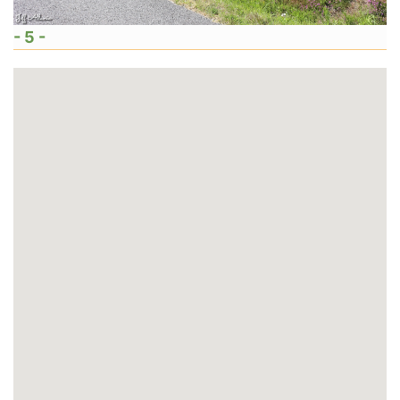
- 5 -