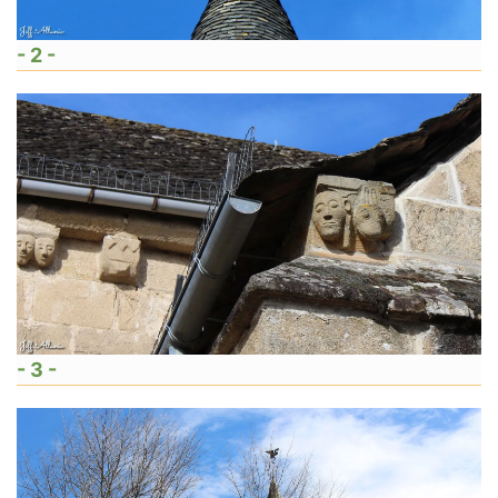
- 2 -
- 3 -