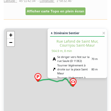
Latitude :
45°11'42.04" -
Longitude:
1°58'32.46"
Afficher carte Topo en plein écran
🚶 Itinéraire Sentier
+
Rue Lafond de Saint Mur,
−
Courrijou Saint-Maur
564.9 m, 8 min
Se diriger vers l’est sur la
70 m
rue Saule (D 113E2)
Tourner légèrement à
droite sur la place Saint
80 m
Maur
Tourner légèrement à
droite sur la rue Lafond
250 m
de Saint Mur
Tourner à droite sur
100 m
Courrijou Saint-Maur
Tourner à droite sur la
place Lafond de Saint
25 m
Mur
Tourner à gauche sur