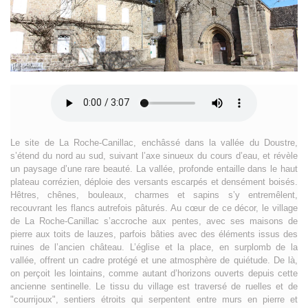
Le site de La Roche-Canillac, enchâssé dans la vallée du Doustre,
s’étend du nord au sud, suivant l’axe sinueux du cours d’eau, et révèle
un paysage d’une rare beauté. La vallée, profonde entaille dans le haut
plateau corrézien, déploie des versants escarpés et densément boisés.
Hêtres, chênes, bouleaux, charmes et sapins s’y entremêlent,
recouvrant les flancs autrefois pâturés. Au cœur de ce décor, le village
de La Roche-Canillac s’accroche aux pentes, avec ses maisons de
pierre aux toits de lauzes, parfois bâties avec des éléments issus des
ruines de l’ancien château. L’église et la place, en surplomb de la
vallée, offrent un cadre protégé et une atmosphère de quiétude. De là,
on perçoit les lointains, comme autant d’horizons ouverts depuis cette
ancienne sentinelle. Le tissu du village est traversé de ruelles et de
"courrijoux", sentiers étroits qui serpentent entre murs en pierre et