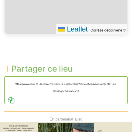
45 m
l’impasse de la Tour
Vous êtes arrivé à votre
0 m
destination
Leaflet
|
Corrèze découverte ©
Partager ce lieu
https://www.correze-decouverte.fr/lieu_a_explorer.php?lieu=49&commun=Argentat-sur-
Dordogne&distanc=10
En partenariat avec