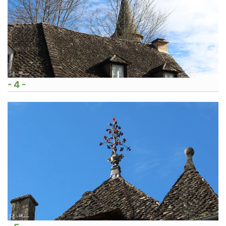
- 4 -