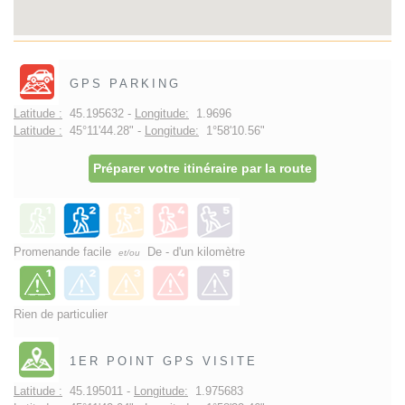
GPS PARKING
Latitude :
45.195632 -
Longitude:
1.9696
Latitude :
45°11'44.28" -
Longitude:
1°58'10.56"
Préparer votre itinéraire par la route
Promenande facile
De - d'un kilomètre
et/ou
Rien de particulier
1ER POINT GPS VISITE
Latitude :
45.195011 -
Longitude:
1.975683