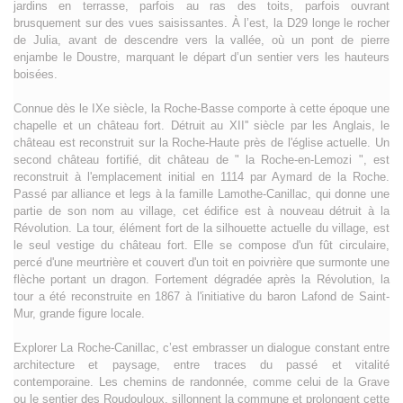
jardins en terrasse, parfois au ras des toits, parfois ouvrant
brusquement sur des vues saisissantes. À l’est, la D29 longe le rocher
de Julia, avant de descendre vers la vallée, où un pont de pierre
enjambe le Doustre, marquant le départ d’un sentier vers les hauteurs
boisées.
Connue dès le IXe siècle, la Roche-Basse comporte à cette époque une
chapelle et un château fort. Détruit au XII'' siècle par les Anglais, le
château est reconstruit sur la Roche-Haute près de l'église actuelle. Un
second château fortifié, dit château de " la Roche-en-Lemozi ", est
reconstruit à l'emplacement initial en 1114 par Aymard de la Roche.
Passé par alliance et legs à la famille Lamothe-Canillac, qui donne une
partie de son nom au village, cet édifice est à nouveau détruit à la
Révolution. La tour, élément fort de la silhouette actuelle du village, est
le seul vestige du château fort. Elle se compose d'un fût circulaire,
percé d'une meurtrière et couvert d'un toit en poivrière que surmonte une
flèche portant un dragon. Fortement dégradée après la Révolution, la
tour a été reconstruite en 1867 à l'initiative du baron Lafond de Saint-
Mur, grande figure locale.
Explorer La Roche-Canillac, c’est embrasser un dialogue constant entre
architecture et paysage, entre traces du passé et vitalité
contemporaine. Les chemins de randonnée, comme celui de la Grave
ou le sentier des Roudouloux, sillonnent la commune et prolongent cette