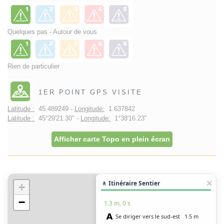
Quelques pas - Autour de vous
Rien de particulier
1ER POINT GPS VISITE
Latitude :
45.489249 -
Longitude:
1.637842
Latitude :
45°29'21.30" -
Longitude:
1°38'16.23"
Afficher carte Topo en plein écran
🚶 Itinéraire Sentier
+
−
1.3 m, 0 s
Se diriger vers le sud-est
1.5 m