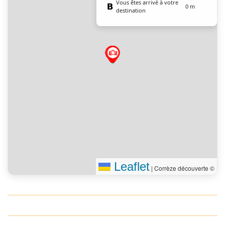
Vous êtes arrivé à votre
0 m
destination
Leaflet
|
Corrèze découverte ©