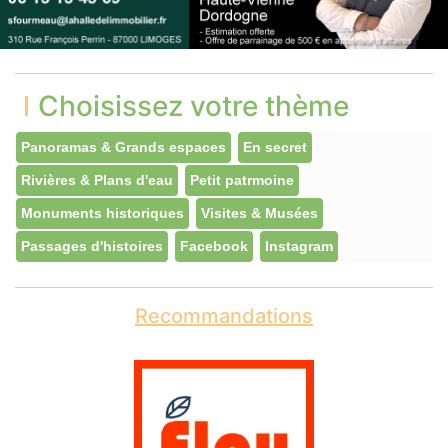
Choisissez votre thème
Panoramas & Grands espaces
En secret
Rivières & Plans d'eau
Petit patrmoine
Monuments historiques
Visites & Musées
Passages d'histoires
Facebook
Instagram
Recommandations