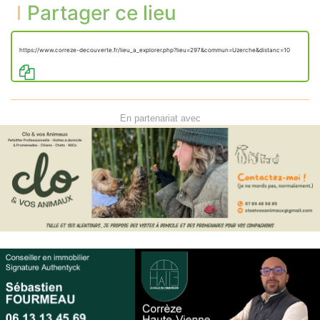
Partager ce lieu
https://www.correze-decouverte.fr/lieu_a_explorer.php?lieu=297&commun=Uzerche&distanc=10
En partenariat avec