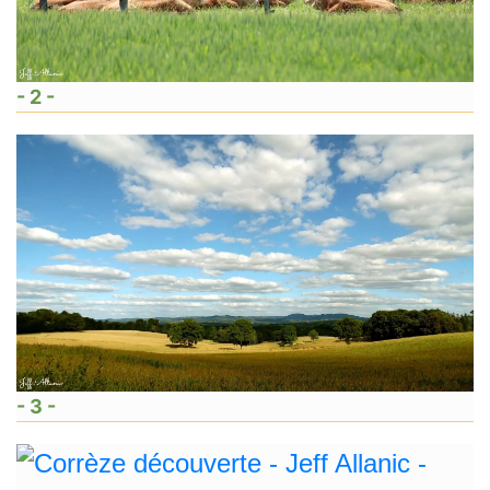
- 2 -
- 3 -