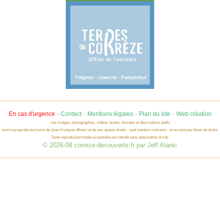
-
-
-
-
En cas d'urgence
Contact
Mentions légales
Plan du site
Web création
Les images, photographies, vidéos, textes, données et descriptions audio
sont la propriété exclusive de Jean-François Allanic et de ses ayants-droits - sauf mention contraire - et ne sont pas libres de droits.
Toute reproduction totale ou partielle est interdit sans autorisation écrite.
© 2026-08 correze-decouverte.fr par Jeff Alanic