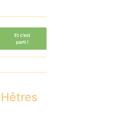
Et c'est
parti !
s
 Hêtres