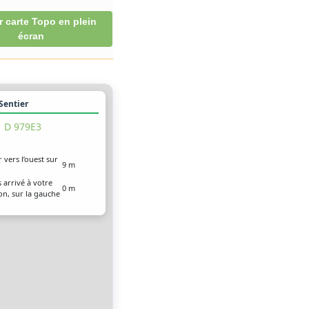
r carte Topo en plein
écran
 Sentier
D 979E3
r vers l’ouest sur
9 m
 arrivé à votre
0 m
on, sur la gauche