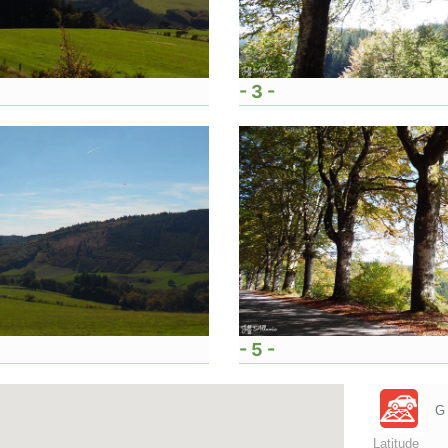
- 3 -
- 5 -
G
Latitude