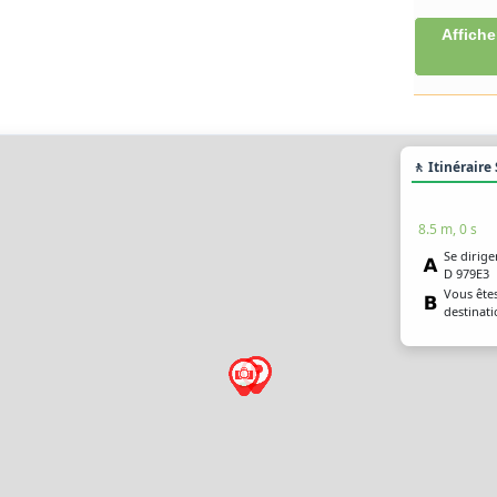
Affiche
🚶 Itinéraire
8.5 m, 0 s
Se dirige
D 979E3
Vous êtes
destinati