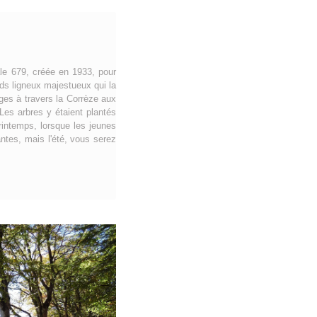
le 679, créée en 1933, pour
nds ligneux majestueux qui la
ges à travers la Corrèze aux
Les arbres y étaient plantés
printemps, lorsque les jeunes
ntes, mais l'été, vous serez