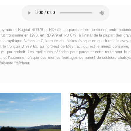
Meymac et Bugeat RD979 et RD679. Le parcours de l'ancienne route nationa
, fut tronçonné en 1973, en RD 979 et RD 679, à l'instar de la plupart des gra
e la mythique Nationale 7, la route des hétres évoque ce que furent les voya
st le tronçon D 979 63, au nord-est de Meymac, qui est le mieux conservé. 
 m, par endroit. Les meilleures périodes pour parcourir cette route sont le 
s, et l'automne, lorsque ces mémes feuillages se parent de couleurs chatoya
faisante fraîcheur.