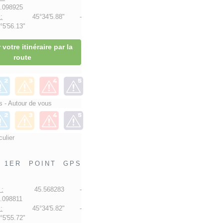
.098925
:
45°34'5.88" -
5'56.13"
 votre itinéraire par la
route
 - Autour de vous
culier
1ER POINT GPS
:
45.568283 -
.098811
:
45°34'5.82" -
5'55.72"