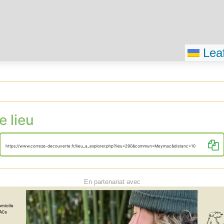
Leaf
e lieu
https://www.correze-decouverte.fr/lieu_a_explorer.php?lieu=290&commun=Meymac&distanc=10
En partenariat avec