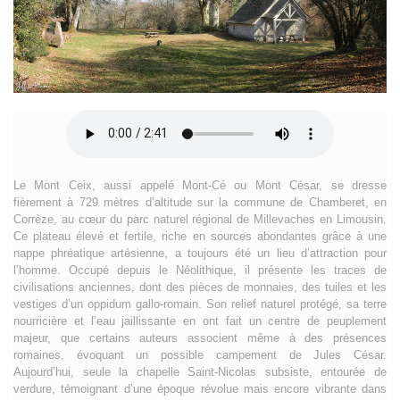
Le Mont Ceix, aussi appelé Mont-Cé ou Mont César, se dresse
fièrement à 729 mètres d’altitude sur la commune de Chamberet, en
Corrèze, au cœur du parc naturel régional de Millevaches en Limousin.
Ce plateau élevé et fertile, riche en sources abondantes grâce à une
nappe phréatique artésienne, a toujours été un lieu d’attraction pour
l’homme. Occupé depuis le Néolithique, il présente les traces de
civilisations anciennes, dont des pièces de monnaies, des tuiles et les
vestiges d’un oppidum gallo-romain. Son relief naturel protégé, sa terre
nourricière et l’eau jaillissante en ont fait un centre de peuplement
majeur, que certains auteurs associent même à des présences
romaines, évoquant un possible campement de Jules César.
Aujourd’hui, seule la chapelle Saint-Nicolas subsiste, entourée de
verdure, témoignant d’une époque révolue mais encore vibrante dans