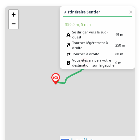
🚶 Itinéraire Sentier
+
−
359.9 m, 5 min
Se diriger vers le sud-
45 m
ouest
Tourner légèrement à
250 m
droite
Tourner à droite
80 m
Vous êtes arrivé à votre
0 m
destination, sur la gauche