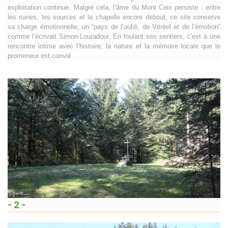
exploitation continue. Malgré cela, l’âme du Mont Ceix persiste : entre
les ruines, les sources et la chapelle encore debout, ce site conserve
sa charge émotionnelle, un “pays de l’oubli, de Vitréel et de l’émotion”
comme l’écrivait Simon Louradour. En foulant ses sentiers, c’est à une
rencontre intime avec l’histoire, la nature et la mémoire locale que le
promeneur est convié.
- 2 -