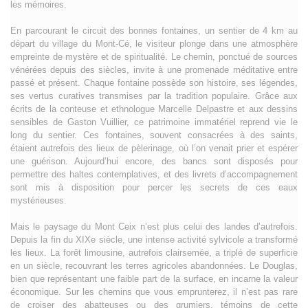
les mémoires.
En parcourant le circuit des bonnes fontaines, un sentier de 4 km au
départ du village du Mont-Cé, le visiteur plonge dans une atmosphère
empreinte de mystère et de spiritualité. Le chemin, ponctué de sources
vénérées depuis des siècles, invite à une promenade méditative entre
passé et présent. Chaque fontaine possède son histoire, ses légendes,
ses vertus curatives transmises par la tradition populaire. Grâce aux
écrits de la conteuse et ethnologue Marcelle Delpastre et aux dessins
sensibles de Gaston Vuillier, ce patrimoine immatériel reprend vie le
long du sentier. Ces fontaines, souvent consacrées à des saints,
étaient autrefois des lieux de pèlerinage, où l’on venait prier et espérer
une guérison. Aujourd’hui encore, des bancs sont disposés pour
permettre des haltes contemplatives, et des livrets d’accompagnement
sont mis à disposition pour percer les secrets de ces eaux
mystérieuses.
Mais le paysage du Mont Ceix n’est plus celui des landes d’autrefois.
Depuis la fin du XIXe siècle, une intense activité sylvicole a transformé
les lieux. La forêt limousine, autrefois clairsemée, a triplé de superficie
en un siècle, recouvrant les terres agricoles abandonnées. Le Douglas,
bien que représentant une faible part de la surface, en incarne la valeur
économique. Sur les chemins que vous emprunterez, il n’est pas rare
de croiser des abatteuses ou des grumiers, témoins de cette