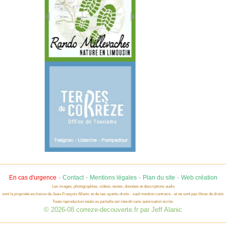
-
-
-
-
En cas d'urgence
Contact
Mentions légales
Plan du site
Web création
Les images, photographies, vidéos, textes, données et descriptions audio
sont la propriété exclusive de Jean-François Allanic et de ses ayants-droits - sauf mention contraire - et ne sont pas libres de droits.
Toute reproduction totale ou partielle est interdit sans autorisation écrite.
© 2026-08 correze-decouverte.fr par Jeff Alanic