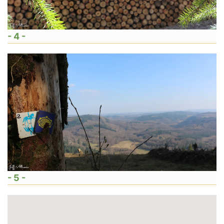
- 4 -
- 5 -