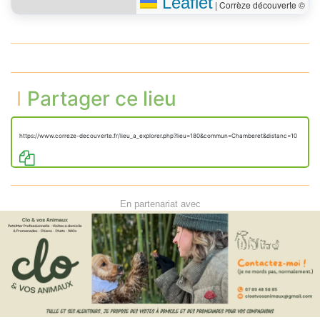
Leaflet
|
Corrèze découverte ©
Partager ce lieu
https://www.correze-decouverte.fr/lieu_a_explorer.php?lieu=180&commun=Chamberet&distanc=10
En partenariat avec