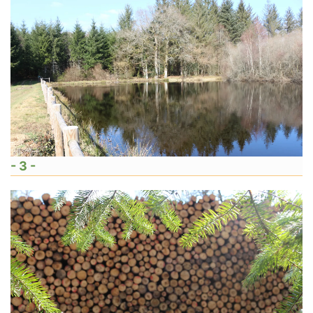
- 3 -