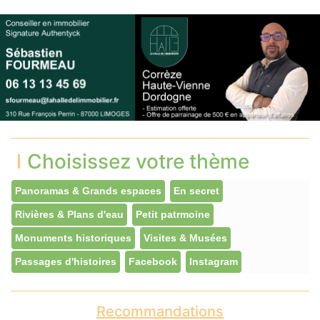
Choisissez votre thème
Panoramas & Grands espaces
En secret
Rivières & Plans d'eau
Petit patrmoine
Monuments historiques
Visites & Musées
Passages d'histoires
Facebook
Instagram
Recommandations