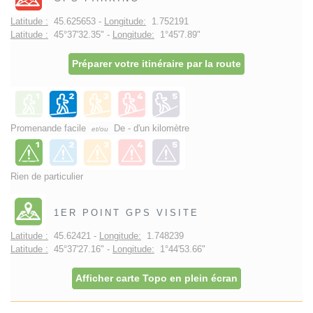
Latitude :
45.625653 -
Longitude:
1.752191
Latitude :
45°37'32.35" -
Longitude:
1°45'7.89"
Préparer votre itinéraire par la route
Promenande facile
De - d'un kilomètre
et/ou
Rien de particulier
1ER POINT GPS VISITE
Latitude :
45.62421 -
Longitude:
1.748239
Latitude :
45°37'27.16" -
Longitude:
1°44'53.66"
Afficher carte Topo en plein écran