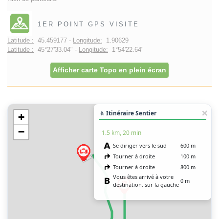
1ER POINT GPS VISITE
Latitude :
45.459177 -
Longitude:
1.90629
Latitude :
45°27'33.04" -
Longitude:
1°54'22.64"
Afficher carte Topo en plein écran
🚶 Itinéraire Sentier
+
−
1.5 km, 20 min
Se diriger vers le sud
600 m
Tourner à droite
100 m
Tourner à droite
800 m
Vous êtes arrivé à votre
0 m
destination, sur la gauche