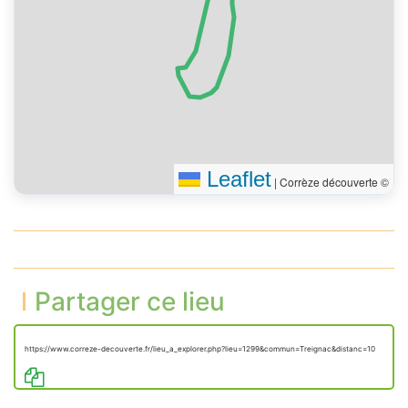
Leaflet
|
Corrèze découverte ©
Partager ce lieu
https://www.correze-decouverte.fr/lieu_a_explorer.php?lieu=1299&commun=Treignac&distanc=10