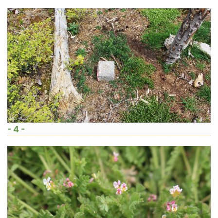
- 4 -