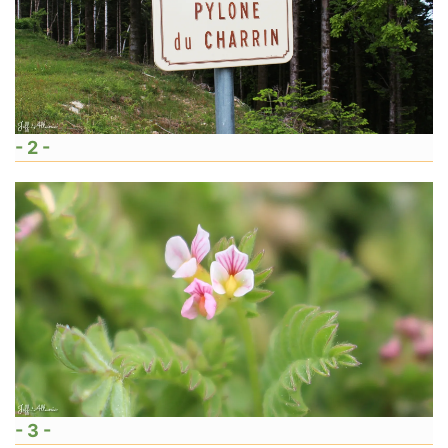
- 2 -
- 3 -