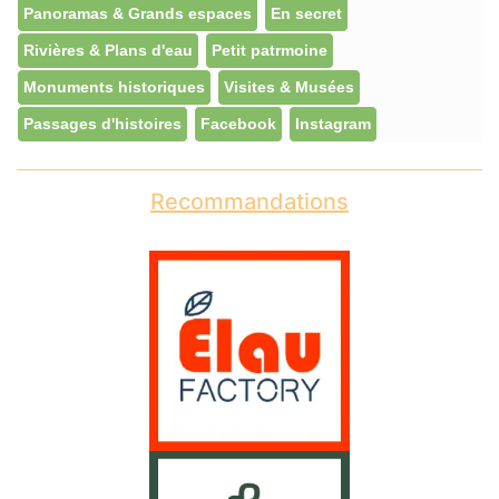
Panoramas & Grands espaces
En secret
Rivières & Plans d'eau
Petit patrmoine
Monuments historiques
Visites & Musées
Passages d'histoires
Facebook
Instagram
Recommandations