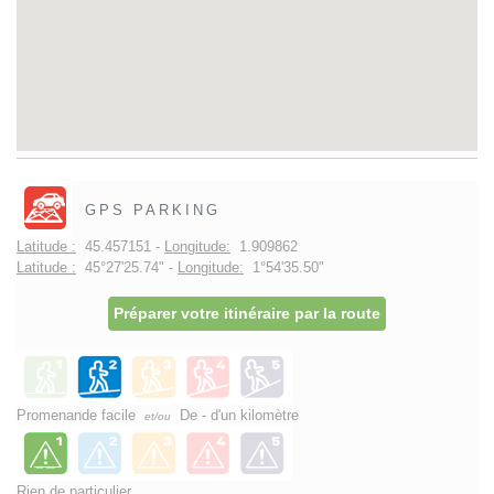
GPS PARKING
Latitude :
45.457151 -
Longitude:
1.909862
Latitude :
45°27'25.74" -
Longitude:
1°54'35.50"
Préparer votre itinéraire par la route
Promenande facile
De - d'un kilomètre
et/ou
Rien de particulier