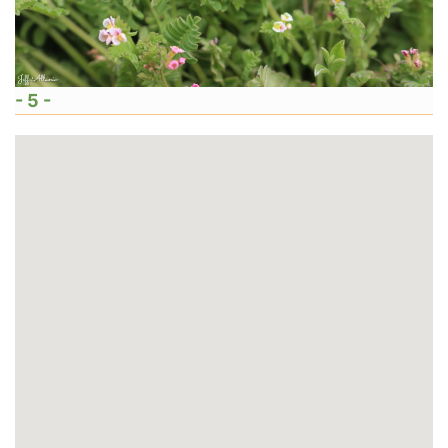
- 5 -