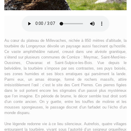
Au cœur du plateau de Millevaches, nichée à 850 mètres d’altitude, la
tourbière du Longeyroux dévoile un paysage aussi fascinant qu’hostile.
Ce vaste amphithéâtre naturel, creusé dans une alvéole granitique,
s’étend sur plusieurs communes de Corrèze : Meymac, Saint-Merd-les-
Oussines, Chavanac et Saint-Sulpice-les-Bois. Vue depuis le
belvédère, la tourbière s’impose par ses contrastes, ses puys boisés,
ses zones humides et ses blocs erratiques qui parsèment la lande.
Parmi eux, un amas étrange, formé de rochers massifs, attire
irrésistiblement l’œil : c’est le site des Cent Pierres. Ces pierres figées
dans le sol portent encore les stigmates d’un passé plus mystérieux
que l’on imagine. En période de brume, le décor semble tout droit sorti
d’un conte ancien. On y guette, entre les touffes de molinie et les
mousses spongieuses, le passage discret d’un farfadet ou l’écho d’un
monde disparu.
Une légende redonne vie à ce lieu silencieux. Autrefois, quatre villages
entouraient la tourbière, vivant sous l’autorité d’un seigneur orgueilleux