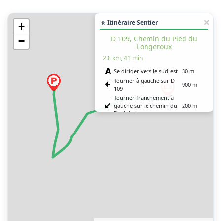
🚶 Itinéraire Sentier
+
D 109, Chemin du Pied du
−
Longeroux
2.8 km, 41 min
Se diriger vers le sud-est
30 m
Tourner à gauche sur D
900 m
109
Tourner franchement à
gauche sur le chemin du
200 m
Pied du Longeroux
Tenir la gauche sur le
chemin du Pied du
1 km
Longeroux
Continuer tout droit sur
le sentier Tourbière
600 m
Longeroux et des Cents
Pierres
Tourner franchement à
40 m
gauche
Vous êtes arrivé à votre
0 m
destination, sur la droite