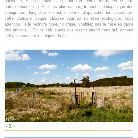
naissante, et l’on découvre, au détour d’un chemin, les traces de cette
nature encore libre. Pour les plus curieux, le sentier pédagogique des
Linaigrettes, long d’un kilomètre, permet d’approcher les secrets de
cette tourbière unique, classée pour sa richesse écologique. Mais
attention : à la moindre rumeur d’orage, n’oubliez pas la mise en garde
des anciens… On ne sait jamais quel destin attend ceux qui, comme
jadis, ignoreraient les signes du ciel.
- 2 -