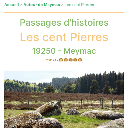
Accueil
Autour de Meymac
Les cent Pierres
>
>
Passages d'histoires
Les cent Pierres
19250 - Meymac
CD1174 -