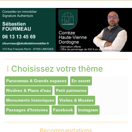
Choisissez votre thème
Panoramas & Grands espaces
En secret
Rivières & Plans d'eau
Petit patrmoine
Monuments historiques
Visites & Musées
Passages d'histoires
Facebook
Instagram
Recommandations