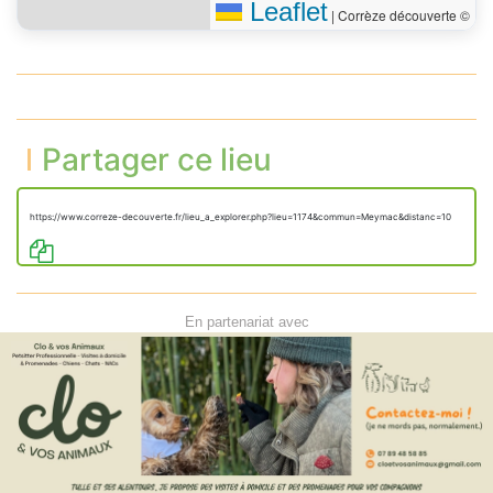
Leaflet
|
Corrèze découverte ©
Partager ce lieu
https://www.correze-decouverte.fr/lieu_a_explorer.php?lieu=1174&commun=Meymac&distanc=10
En partenariat avec