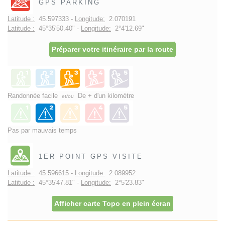
GPS PARKING
Latitude :
45.597333 -
Longitude:
2.070191
Latitude :
45°35'50.40" -
Longitude:
2°4'12.69"
Préparer votre itinéraire par la route
Randonnée facile
De + d'un kilomètre
et/ou
Pas par mauvais temps
1ER POINT GPS VISITE
Latitude :
45.596615 -
Longitude:
2.089952
Latitude :
45°35'47.81" -
Longitude:
2°5'23.83"
Afficher carte Topo en plein écran