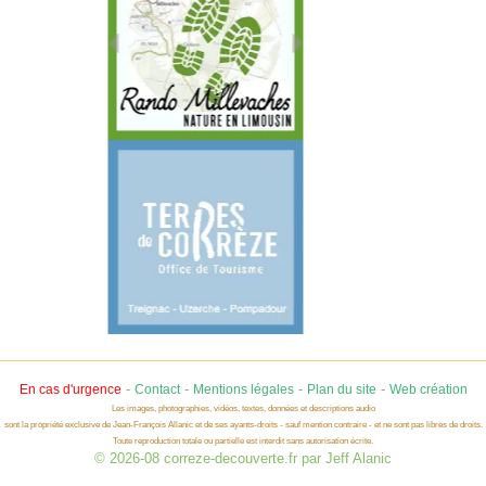
-
-
-
-
En cas d'urgence
Contact
Mentions légales
Plan du site
Web création
Les images, photographies, vidéos, textes, données et descriptions audio
sont la propriété exclusive de Jean-François Allanic et de ses ayants-droits - sauf mention contraire - et ne sont pas libres de droits.
Toute reproduction totale ou partielle est interdit sans autorisation écrite.
© 2026-08 correze-decouverte.fr par Jeff Alanic