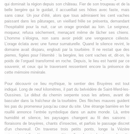
qui dominait la région depuis son château. Fier de son troupeau et de la
belle bergère qui le guidait, il accueillait ses hôtes avec faste, mais
sans cœur. Un jour d’été, alors que tous admiraient les cent vaches
paissant dans les pâturages, un vieillard frêle se présenta, demandant
l’hospitalité pour la nuit, car un orage grondait au loin. Le seigneur,
moqueur, refusa sèchement, menaçant même de lâcher ses chiens.
L’homme s’éloigna, non sans avoir prédit une vengeance céleste.
L’orage éclata avec une fureur surnaturelle. Quand le silence revint, le
domaine avait disparu, englouti par la tourbière. Il ne restait que des
pierres, figées pour l’éternité : la bergère, les cent vaches et, dit-on, le
poids de l’orgueil transformé en roche. Depuis, le lieu est hanté par ce
souvenir, et ceux qui le traversent ressentent encore la présence de
cette mémoire minérale.
Pour découvrir ce lieu mythique, le sentier des Bruyères est tout
indiqué. Long de neuf kilomètres, il part du belvédère de Saint-Merd-les-
Oussines. Le début du chemin serpente sous les arbres, avant de
basculer dans la fraîcheur de la tourbière. Des flèches mauves guident
les pas du promeneur jusqu’au cœur du site. Une étrange barrière en fer
rouillé annonce l’entrée symbolique dans un autre monde. Là, entre
humidité et silence, les paysages changent au fil des saisons :
floraisons de bruyères, chants d’insectes, et parfois le passage discret
d’un chevreuil. On traverse trois petits ponts, longe la Vézère