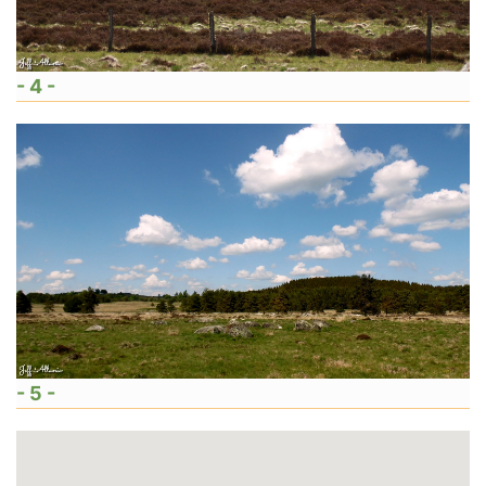
- 4 -
- 5 -