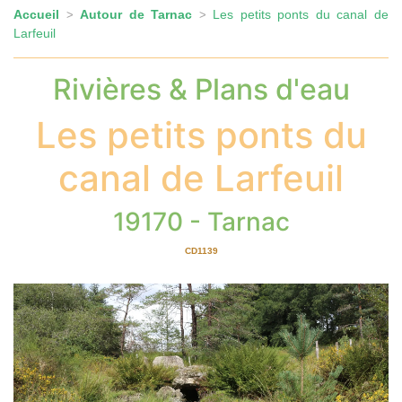
Accueil
Autour de Tarnac
Les petits ponts du canal de
>
>
Larfeuil
Rivières & Plans d'eau
Les petits ponts du
canal de Larfeuil
19170 - Tarnac
CD1139