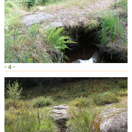
- 4 -