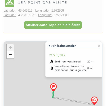
1ER POINT GPS VISITE
Latitude :
45.649315 -
Longitude:
1.972508
Latitude :
45°38'57.53" -
Longitude:
1°58'21.03"
Afficher carte Topo en plein écran
🚶 Itinéraire Sentier
+
−
21.5 m, 30 s
Se diriger vers le sud
20 m
Vous êtes arrivé à votre
0 m
destination, sur la gauche