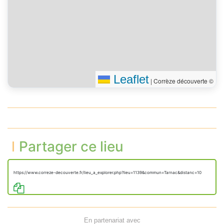
Leaflet
|
Corrèze découverte ©
Partager ce lieu
https://www.correze-decouverte.fr/lieu_a_explorer.php?lieu=1139&commun=Tarnac&distanc=10
En partenariat avec