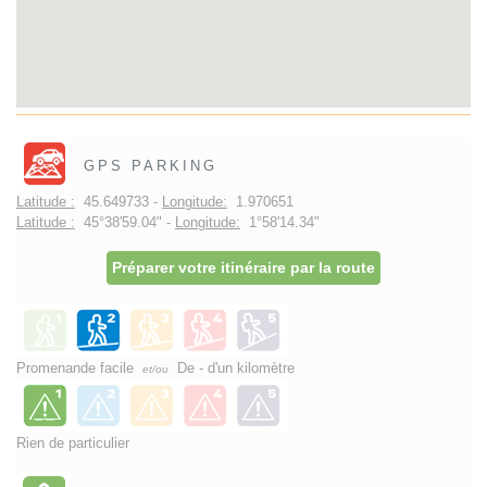
GPS PARKING
Latitude :
45.649733 -
Longitude:
1.970651
Latitude :
45°38'59.04" -
Longitude:
1°58'14.34"
Préparer votre itinéraire par la route
Promenande facile
De - d'un kilomètre
et/ou
Rien de particulier