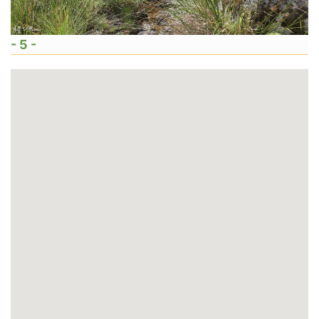
- 5 -