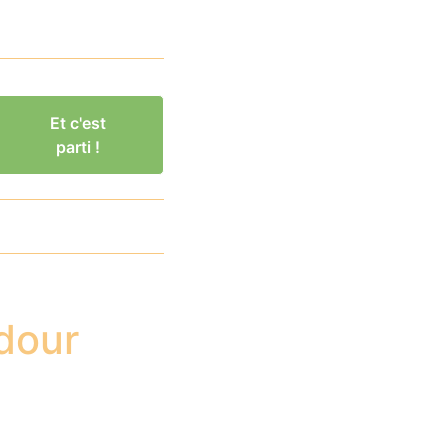
Et c'est
parti !
dour