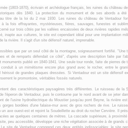
érimée (1803-1870), écrivain et archéologue français, les ruines du château d
storiques dès 1840. La protection du monument et de ses abords a été
é au titre de la loi du 2 mai 1930. Les ruines du château de Ventadour fo
, à la fois effrayantes, mystérieuses, fières, sauvages, funestes et subli
 cerné sur trois côtés par les vallées encaissées de deux rivières rapides méla
é, inapte aux cultures, le site est cependant idéal pour une implantation mili
la rivière. Il s'agit d'un site défensif naturel, imprenable.
essibles que par un seul côté de la montagne, soigneusement fortifié. "Une t
nes et de remparts défendait ce côté", d'après une description faite par l'ab
t monuments publié en 1840-1841. Une seule tour ronde, faite de pierres de ta
s conduit à un mimétisme encore plus grand avec le rocher, entre le granit
el hérissé de grandes plaques dressées. Si Ventadour est un site défensif ex
serrent le promontoire, véritables fossés naturels.
tent des caractéristiques paysagères très différentes. Le ruisseau de la Sou
 de l'éperon de Ventadour, puis le contourne par le nord avant de se jeter da
t de l'usine hydroélectrique du Moustier jusqu'au pont Beyne, la rivière est 
 gorges bordées d'une falaise-mur avec de gros rochers de rive. Le ruisse
n un axe ouest-est et rejoint la Soudeillette au droit du rocher Cervière. Il pr
acées ae quelques centaines de mètres. La cascade supérieure, à proximité 
u site, peu accessible, développe une riche végétation associée à de grand
 Le site de Ventadour comprend ces deux entités indissociables: le site per