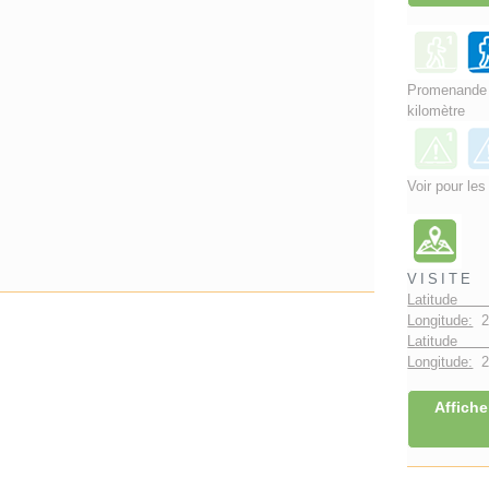
Promenand
kilomètre
Voir pour les
VISITE
Latitude 
Longitude:
2
Latitude 
Longitude:
2°
Affiche