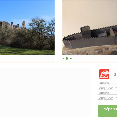
- 5 -
G
Latitude 
Longitude:
2
Latitude 
Longitude:
2°
Préparer