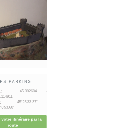
PS PARKING
:
45.392604 -
.114911
:
45°23'33.37" -
6'53.68"
 votre itinéraire par la
route