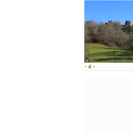
- 4 -