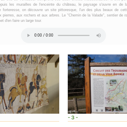
uis les murailles de l'enceinte du château, le paysage s'ouvre en de l
e forteresse, on découvre un site pittoresque, l'un des plus beaux de cett
 pierres, aux rochers et aux arbres. Le "Chemin de la Valade", sentier de
t d'en faire un large tour.
- 3 -