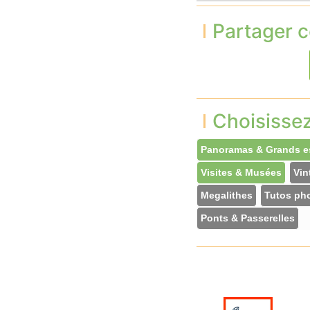
Partager c
Choisisse
Panoramas & Grands e
Visites & Musées
Vin
Megalithes
Tutos ph
Ponts & Passerelles