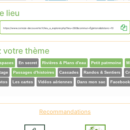
e lieu
https://www.correze-decouverte.fr/lieu_a_explorer.php?lieu=260&commun=Égletons&distanc=10
z votre thème
spaces
En secret
Rivières & Plans d'eau
Petit patrmoine
M
tage
Passages d'histoires
Cascades
Randos & Sentiers
Cr
otos
Les cartes
Vidéos aériennes
Dans mon sac
Facebook
Recommandations