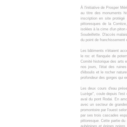
À l'initiative de Prosper M
au titre des monuments hi
inscription en site protég
pittoresques de la Corrèze
isolées à la cime d'un piton
Soudeillette. D'accès malais
du point de franchissement de 
Les bâtiments n'étaient acc
le roc et flanquée de poter
Comité historique des arts e
nos jours, l'état des ruine
d'éboulis et le rocher natur
profondeur des gorges qui en
Les deux cours d'eau présen
Luzège", coule depuis l'est
aval du pont Rodai. En amon
avec un secteur de grandes
promontoire par l'ouest selo
par ses trois cascades esp
pittoresque. Cette partie d
aubépines et épines noires.