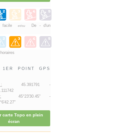
e facile
De - d'un
et/ou
 horaires
1ER POINT GPS
:
45.391791 -
.111742
:
45°23'30.45" -
6'42.27"
r carte Topo en plein
écran