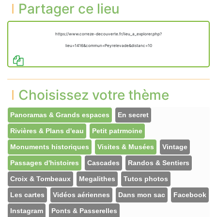
Partager ce lieu
https://www.correze-decouverte.fr/lieu_a_explorer.php?
lieu=1416&commun=Peyrelevade&distanc=10
Choisissez votre thème
Panoramas & Grands espaces
En secret
Rivières & Plans d'eau
Petit patrmoine
Monuments historiques
Visites & Musées
Vintage
Passages d'histoires
Cascades
Randos & Sentiers
Croix & Tombeaux
Megalithes
Tutos photos
Les cartes
Vidéos aériennes
Dans mon sac
Facebook
Instagram
Ponts & Passerelles