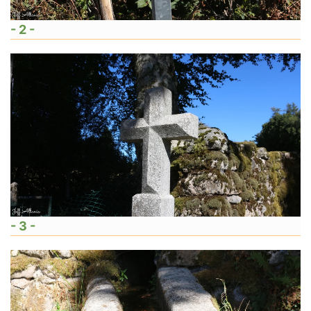
- 2 -
- 3 -