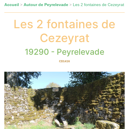
Accueil
Autour de Peyrelevade
Les 2 fontaines de Cezeyrat
>
>
Les 2 fontaines de
Cezeyrat
19290 - Peyrelevade
CD1416