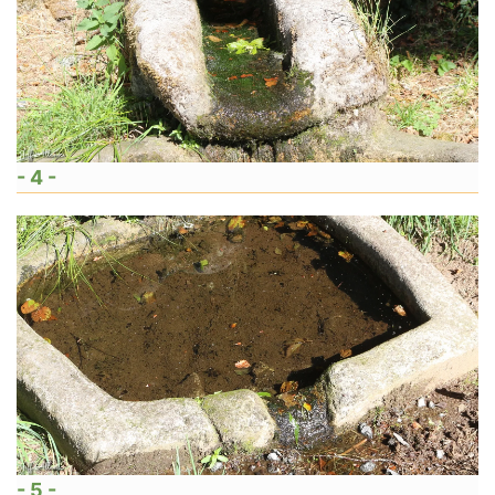
- 4 -
- 5 -