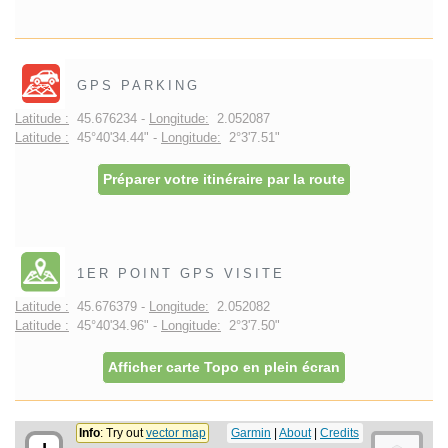
GPS PARKING
Latitude :
45.676234 -
Longitude:
2.052087
Latitude :
45°40'34.44" -
Longitude:
2°3'7.51"
Préparer votre itinéraire par la route
1ER POINT GPS VISITE
Latitude :
45.676379 -
Longitude:
2.052082
Latitude :
45°40'34.96" -
Longitude:
2°3'7.50"
Afficher carte Topo en plein écran