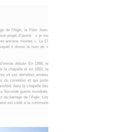
e de l'Aigle, le Père Jean-
on projet d’avenir : « je me
 les anciens moines ». Le 17
auquel il donne le nom de «
 d’ermite débute. En 1886, le
e la chapelle et en 1892, la
res vit ses dernières années
s du cimetière et qui porte
ransféré dans la chapelle des
 la Seconde guerre mondiale,
s du barrage de l’Aigle. Les
maine est cédé à la commune