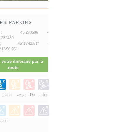
PS PARKING
:
45.278586 -
.282489
:
45°16'42.91" -
16'56.96"
 votre itinéraire par la
route
e facile
De - d'un
et/ou
culier