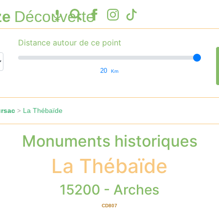
ze
Découverte
Distance autour de ce point
20
Km
ursac
La Thébaïde
>
Monuments historiques
La Thébaïde
15200 - Arches
CD807