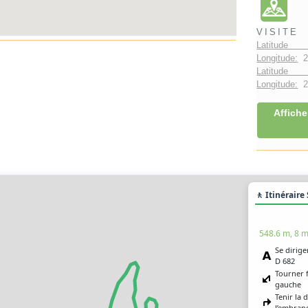
VISITE
Latitude 
Longitude:
2
Latitude 
Longitude:
2°
Affiche
🚶 Itinéraire
548.6 m, 8 m
Se dirige
D 682
Tourner 
gauche
Tenir la 
l’embra