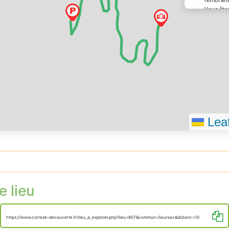
Vous êtes
destinat
Leaf
e lieu
https://www.correze-decouverte.fr/lieu_a_explorer.php?lieu=807&commun=Soursac&distanc=10