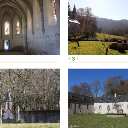
- 3 -