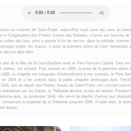
ation au couvent de Saint-Projet, aujourd'hui noyé sous les eaux du barrag
de la Congrégation des Petites Soeurs des Malades, s’ouvre aux novices de s
 au milieu des bois, pour y passer la fin de ma vie, dans la solitude, comme
 presque toutes les Sœurs, il pose la première pierre du futur monastère 
 aile est déjà bâtie.
le jour de la fête de St-Jean-Baptiste avec le Père François Cipière. Leur vie
 mètres, est achevé. Puis suivent en 1889, la pose de la première pierre d
 En 1895, la chapelle est inaugurée. Conformément à ses souhaits, le Père Ser
 en 1904 et y est enterré dans la petite chapelle aménagée dans l’enclo
En 1935, lors du départ des Petites Sœurs de Saint-Projet, son cercueil sera t
 entretenue par les Sœurs, la Thébaïde devient un lieu de retraite. Pendant
éjourna puis, au printemps 1944, elle servit de dépôts d’armes aux résistant
 conservent la propriété de la Thébaïde jusqu'en 1999. A cette date, le do
ire depuis.