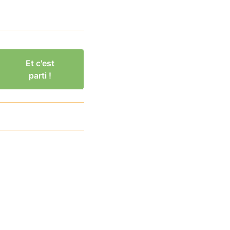
Et c'est
parti !