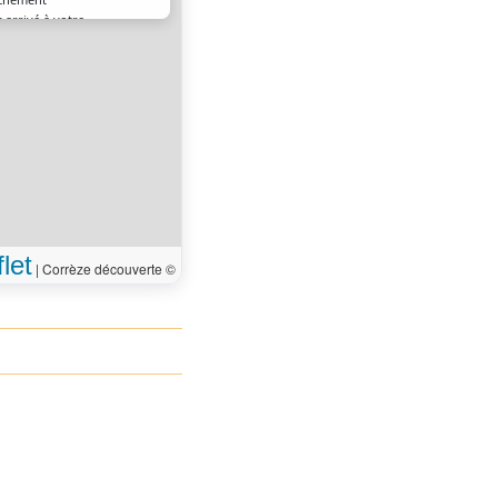
 arrivé à votre
0 m
ion
let
|
Corrèze découverte ©