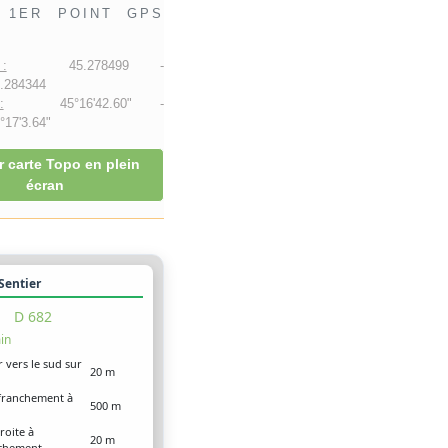
1ER POINT GPS
:
45.278499 -
.284344
:
45°16'42.60" -
17'3.64"
r carte Topo en plein
écran
 Sentier
D 682
in
r vers le sud sur
20 m
franchement à
500 m
droite à
20 m
nchement