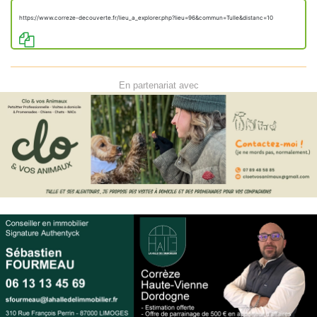
https://www.correze-decouverte.fr/lieu_a_explorer.php?lieu=96&commun=Tulle&distanc=10
En partenariat avec