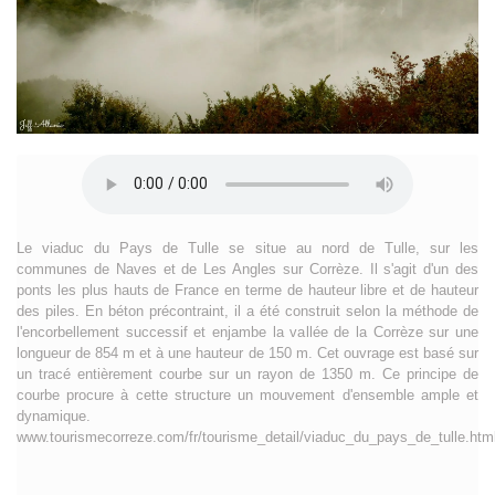
Le viaduc du Pays de Tulle se situe au nord de Tulle, sur les
communes de Naves et de Les Angles sur Corrèze. Il s'agit d'un des
ponts les plus hauts de France en terme de hauteur libre et de hauteur
des piles. En béton précontraint, il a été construit selon la méthode de
l'encorbellement successif et enjambe la vallée de la Corrèze sur une
longueur de 854 m et à une hauteur de 150 m. Cet ouvrage est basé sur
un tracé entièrement courbe sur un rayon de 1350 m. Ce principe de
courbe procure à cette structure un mouvement d'ensemble ample et
dynamique.
www.tourismecorreze.com/fr/tourisme_detail/viaduc_du_pays_de_tulle.htm