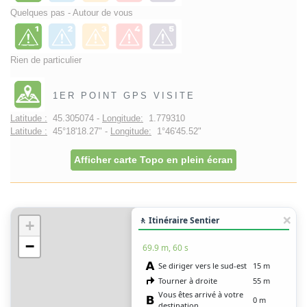
Quelques pas - Autour de vous
Rien de particulier
1ER POINT GPS VISITE
Latitude :
45.305074 -
Longitude:
1.779310
Latitude :
45°18'18.27" -
Longitude:
1°46'45.52"
Afficher carte Topo en plein écran
🚶 Itinéraire Sentier
+
−
69.9 m, 60 s
Se diriger vers le sud-est
15 m
Tourner à droite
55 m
Vous êtes arrivé à votre
0 m
destination