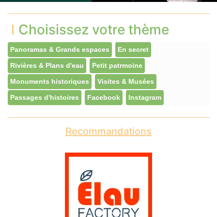
Choisissez votre thème
Panoramas & Grands espaces
En secret
Rivières & Plans d'eau
Petit patrmoine
Monuments historiques
Visites & Musées
Passages d'histoires
Facebook
Instagram
Recommandations