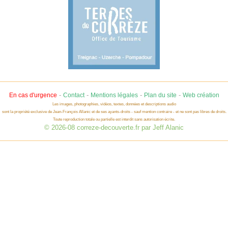
-
-
-
-
En cas d'urgence
Contact
Mentions légales
Plan du site
Web création
Les images, photographies, vidéos, textes, données et descriptions audio
sont la propriété exclusive de Jean-François Allanic et de ses ayants-droits - sauf mention contraire - et ne sont pas libres de droits.
Toute reproduction totale ou partielle est interdit sans autorisation écrite.
© 2026-08 correze-decouverte.fr par Jeff Alanic