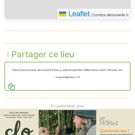
Leaflet
|
Corrèze découverte ©
Partager ce lieu
https://www.correze-decouverte.fr/lieu_a_explorer.php?lieu=94&commun=Saint-Germain-les-
Vergnes&distanc=10
En partenariat avec