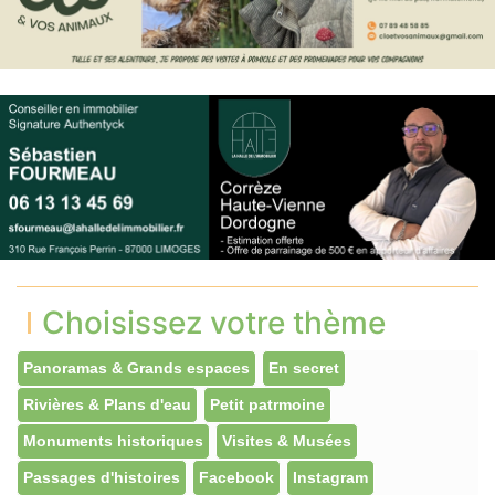
Choisissez votre thème
Panoramas & Grands espaces
En secret
Rivières & Plans d'eau
Petit patrmoine
Monuments historiques
Visites & Musées
Passages d'histoires
Facebook
Instagram