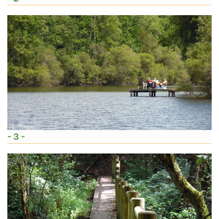
- 3 -