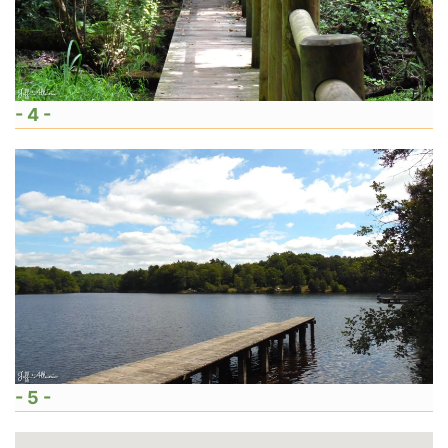
- 4 -
- 5 -