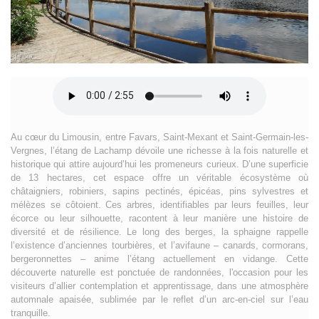
Au cœur du Limousin, entre Favars, Saint-Mexant et Saint-Germain-les-
Vergnes, l’étang de Lachamp dévoile une richesse à la fois naturelle et
historique qui attire aujourd’hui les promeneurs curieux. D’une superficie
de 13 hectares, cet espace offre un véritable écosystème où
châtaigniers, robiniers, sapins pectinés, épicéas, pins sylvestres et
mélèzes se côtoient. Ces arbres, identifiables par leurs feuilles, leur
écorce ou leur silhouette, racontent à leur manière une histoire de
diversité et de résilience. Le long des berges, la sphaigne rappelle
l’existence d’anciennes tourbières, et l’avifaune – canards, cormorans,
bergeronnettes – anime l’étang actuellement en vidange. Cette
découverte naturelle est ponctuée de randonnées, l'occasion pour les
visiteurs d’allier contemplation et apprentissage, dans une atmosphère
automnale apaisée, sublimée par le reflet d’un arc-en-ciel sur l’eau
tranquille.