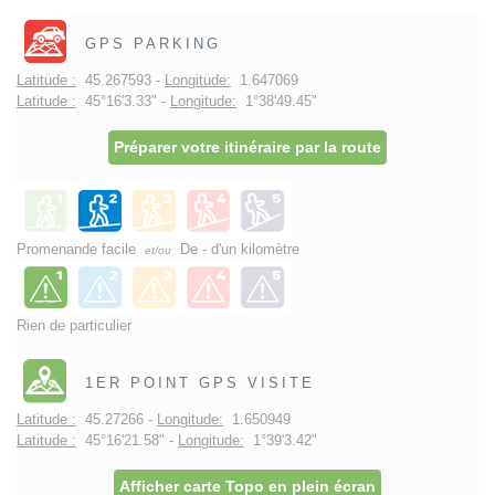
GPS PARKING
Latitude :
45.267593 -
Longitude:
1.647069
Latitude :
45°16'3.33" -
Longitude:
1°38'49.45"
Préparer votre itinéraire par la route
Promenande facile
De - d'un kilomètre
et/ou
Rien de particulier
1ER POINT GPS VISITE
Latitude :
45.27266 -
Longitude:
1.650949
Latitude :
45°16'21.58" -
Longitude:
1°39'3.42"
Afficher carte Topo en plein écran