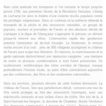
Mais cette quiétude est trompeuse si l’on remonte le temps jusqu’en
janvier 1790, aux premières heures de la Révolution française. L’étang
de Lachamp fut alors le théâtre d’une violente révolte populaire contre
les privilèges seigneuriaux. Dans un contexte où la noblesse détenait le
monopole de la pêche et des ressources naturelles, un groupe de
paysans, ouvriers et journaliers de Favars et des alentours décida de
s’attaquer à la digue de l’étang pour s’approprier le poisson, un aliment
jusque-là réservé aux élites. L’intervention rapide des gendarmes
entraîna l’arrestation de dix-huit insurgés. Le lendemain, la tension
monta encore d’un cran : près de 800 villageois assiégèrent le château
de Favars pour exiger leur libération. En réponse, la maréchaussée et la
garde nationale déclenchèrent une répression sanglante : une trentaine
de morts et plusieurs condamnations à mort furent prononcées. Ce
soulèvement, emblématique des luttes sociales de l’époque, marqua
profondément l’histoire locale, au point d’être commémoré aujourd’hui
par des conférences, des films et des randonnées mémorielles.
Dans les environs, plusieurs témoins de cette histoire demeurent. Le
château de Favars, bien que partiellement détruit, conserve une tour du
XIIe siècle protégée au titre des monuments historiques, avec ses
mâchicoulis restaurés et ses voûtes d’arcs de cloître. Non loin de là, à
Saint-Germain-les-Vergnes, le domaine de Chadebec illustre l’évolution
des demeures seigneuriales à travers les siècles. Passé entre les