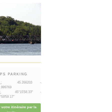
PS PARKING
:
45.266203 -
.999769
:
45°15'58.33" -
59'59.17"
 votre itinéraire par la