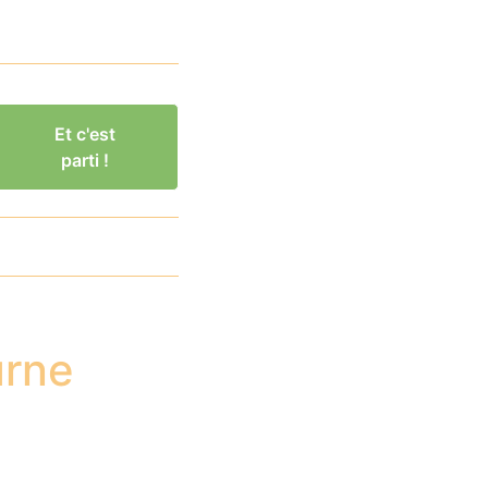
Et c'est
parti !
urne