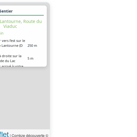
 Sentier
 Lantourne, Route du
Viaduc
in
 vers l’est sur le
e Lantourne (D
250 m
 droite sur la
5 m
de du Lac
 arrivé à votre
0 m
ion
let
|
Corrèze découverte ©