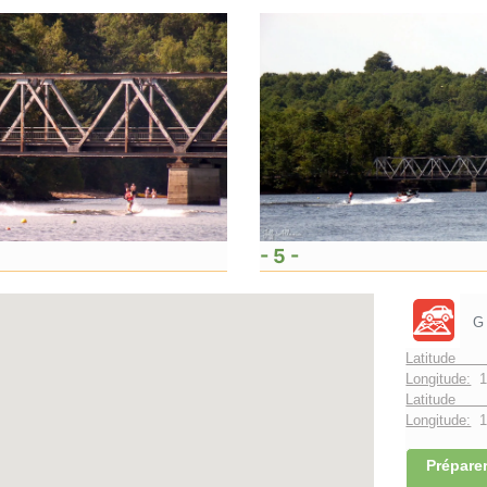
- 5 -
G
Latitude 
Longitude:
1
Latitude 
Longitude:
1°
Préparer