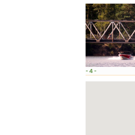
- 4 -