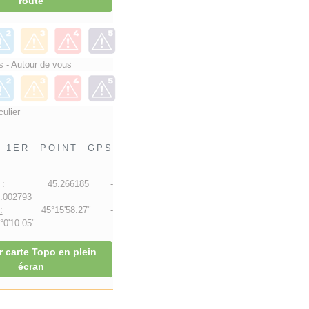
route
 - Autour de vous
culier
1ER POINT GPS
:
45.266185 -
.002793
:
45°15'58.27" -
0'10.05"
r carte Topo en plein
écran