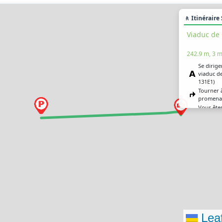
🚶 Itinéraire
Viaduc de
242.9 m, 3 m
Se diriger
viaduc d
131E1)
Tourner à
promena
Vous êtes
destinat
Leaf