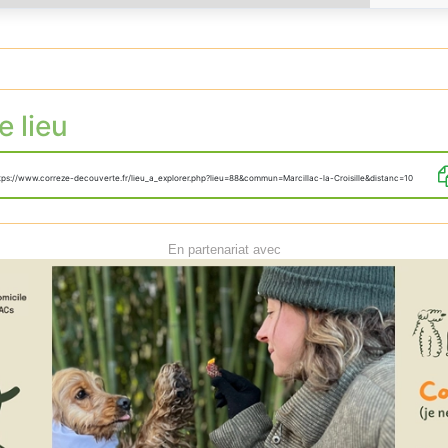
e lieu
tps://www.correze-decouverte.fr/lieu_a_explorer.php?lieu=88&commun=Marcillac-la-Croisille&distanc=10
En partenariat avec