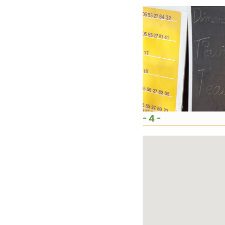
- 4 -