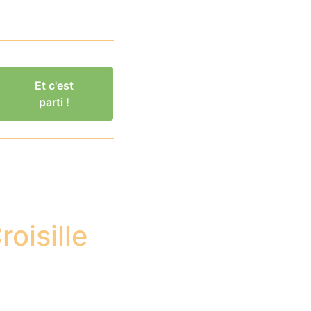
Et c'est
parti !
oisille