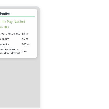
 Sentier
 du Puy Nachet
in 30 s
r vers le sud-est
35 m
à droite
45 m
à droite
200 m
 arrivé à votre
0 m
on, droit devant