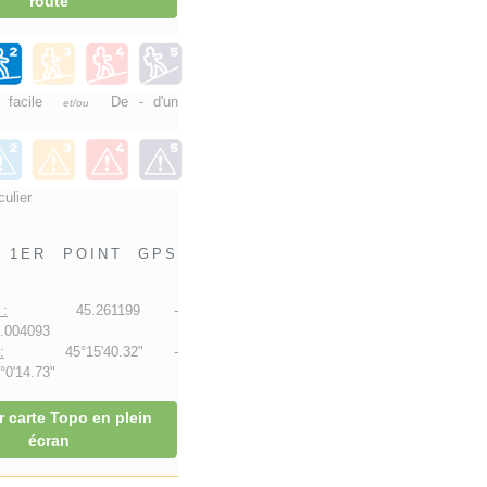
route
e facile
De - d'un
et/ou
culier
1ER POINT GPS
:
45.261199 -
.004093
:
45°15'40.32" -
0'14.73"
r carte Topo en plein
écran