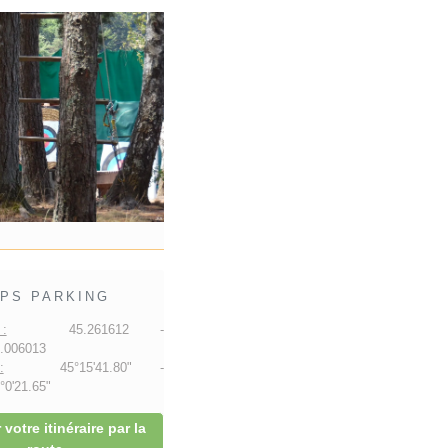
PS PARKING
:
45.261612 -
.006013
:
45°15'41.80" -
0'21.65"
 votre itinéraire par la