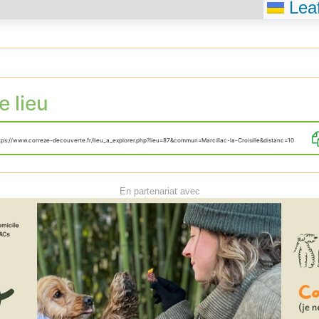
Leaf
e lieu
tps://www.correze-decouverte.fr/lieu_a_explorer.php?lieu=87&commun=Marcillac-la-Croisille&distanc=10
En partenariat avec