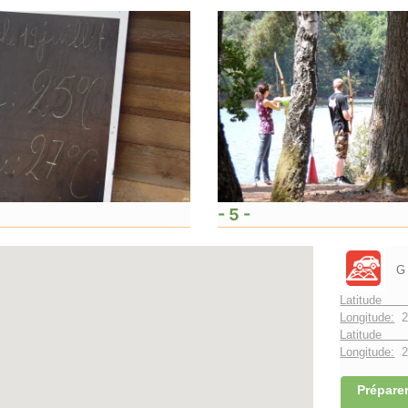
- 5 -
G
Latitude 
Longitude:
2
Latitude 
Longitude:
2°
Préparer