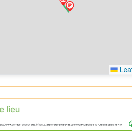
Leaf
e lieu
tps://www.correze-decouverte.fr/lieu_a_explorer.php?lieu=86&commun=Marcillac-la-Croisille&distanc=10