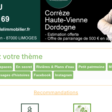
z votre thème
spaces
En secret
Rivières & Plans d'eau
Petit patrmoine
M
sages d'histoires
Facebook
Instagram
Recommandations