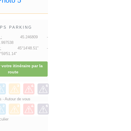
PS PARKING
:
45.246809 -
.997538
:
45°14'48.51" -
59'51.14"
 votre itinéraire par la
route
 - Autour de vous
culier