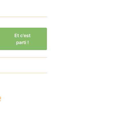
Et c'est
parti !
e