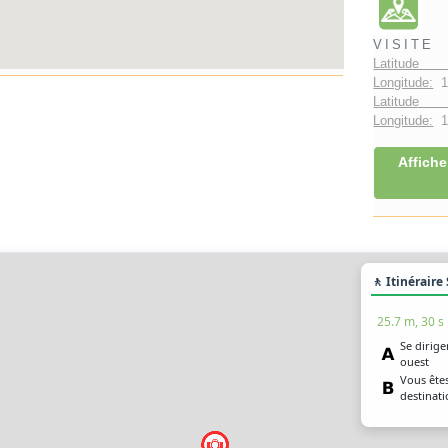
VISITE
Latitude 
Longitude:
1
Latitude 
Longitude:
1°
Affiche
🚶 Itinéraire
25.7 m, 30 s
Se dirige
ouest
Vous êtes
destinat