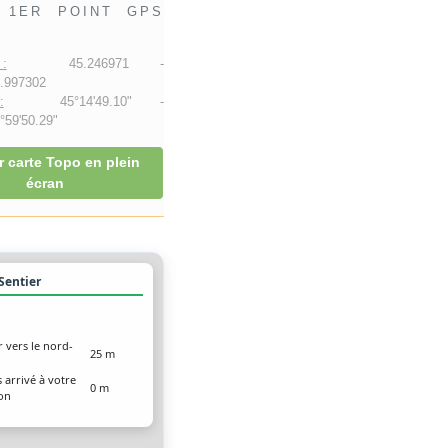
1ER POINT GPS
:
45.246971 -
.997302
:
45°14'49.10" -
59'50.29"
r carte Topo en plein
écran
 Sentier
r vers le nord-
25 m
 arrivé à votre
0 m
ion