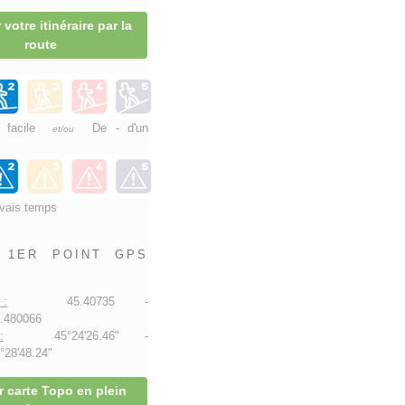
 votre itinéraire par la
route
e facile
De - d'un
et/ou
vais temps
1ER POINT GPS
 :
45.40735 -
.480066
:
45°24'26.46" -
28'48.24"
r carte Topo en plein