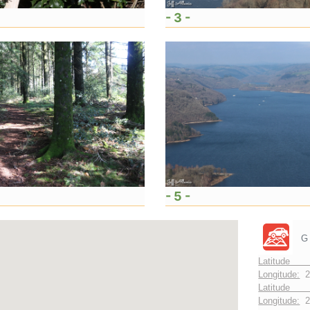
- 3 -
- 5 -
G
Latitude
Longitude:
2
Latitude 
Longitude:
2°