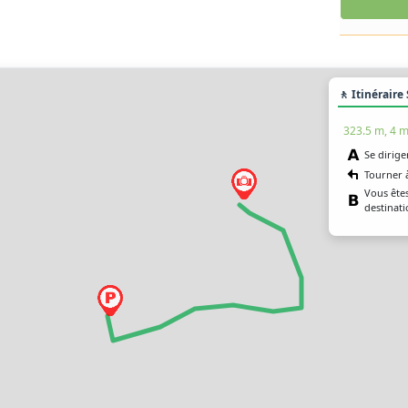
🚶 Itinéraire
323.5 m, 4 m
Se dirige
Tourner 
Vous êtes
destinati