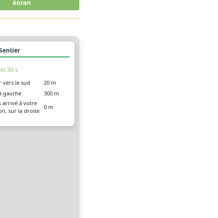
écran
 Sentier
in 30 s
r vers le sud
20 m
à gauche
300 m
 arrivé à votre
0 m
on, sur la droite