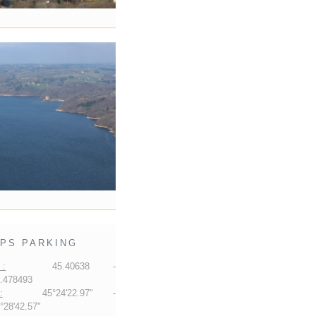
PS PARKING
 :
45.40638 -
.478493
:
45°24'22.97" -
28'42.57"