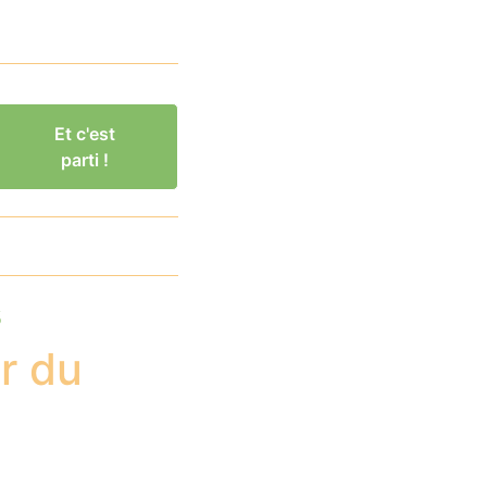
Et c'est
parti !
s
r du