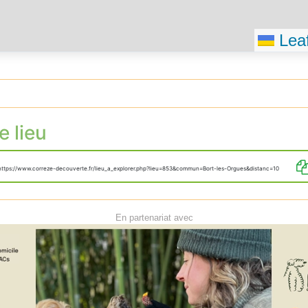
Leaf
e lieu
https://www.correze-decouverte.fr/lieu_a_explorer.php?lieu=853&commun=Bort-les-Orgues&distanc=10
En partenariat avec