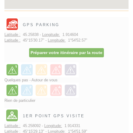
GPS PARKING
Latitude :
45.25838 -
Longitude:
1.914604
Latitude :
45°15'30.17" -
Longitude:
1°54'52.57"
Préparer votre itinéraire par la route
Quelques pas - Autour de vous
Rien de particulier
1ER POINT GPS VISITE
Latitude :
45.258092 -
Longitude:
1.914331
Latitude :
45°15'29.13" -
Longitude:
1°54'51.59"