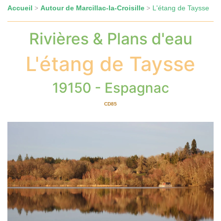
Accueil
Autour de Marcillac-la-Croisille
L'étang de Taysse
>
>
Rivières & Plans d'eau
L'étang de Taysse
19150 - Espagnac
CD85