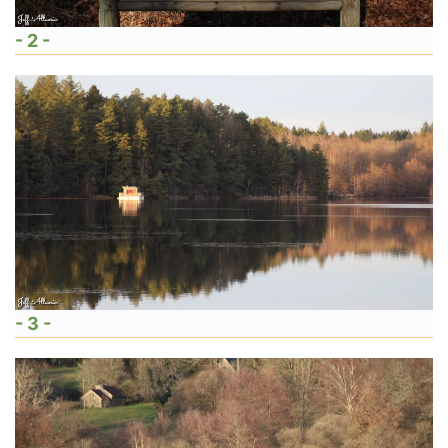
- 2 -
- 3 -