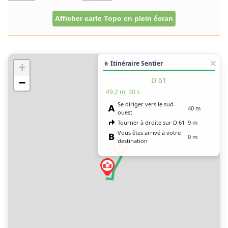
Afficher carte Topo en plein écran
🚶 Itinéraire Sentier
+
D 61
−
49.2 m, 30 s
Se diriger vers le sud-
40 m
ouest
Tourner à droite sur D 61
9 m
Vous êtes arrivé à votre
0 m
destination