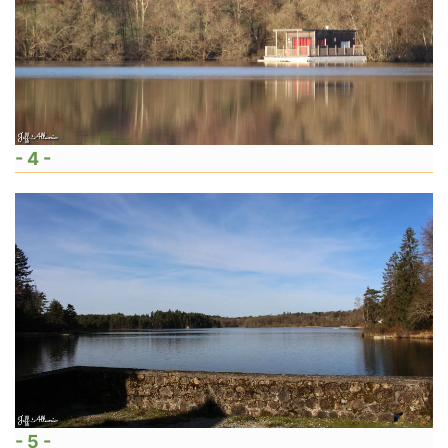
- 4 -
- 5 -