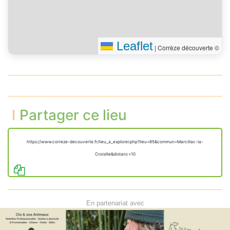
Leaflet
|
Corrèze découverte ©
Partager ce lieu
https://www.correze-decouverte.fr/lieu_a_explorer.php?lieu=85&commun=Marcillac-la-
Croisille&distanc=10
En partenariat avec