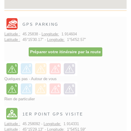
GPS PARKING
Latitude :
45.25838 -
Longitude:
1.914604
Latitude :
45°15'30.17" -
Longitude:
1°54'52.57"
Préparer votre itinéraire par la route
Quelques pas - Autour de vous
Rien de particulier
1ER POINT GPS VISITE
Latitude :
45.258092 -
Longitude:
1.914331
Latitude :
45°15'29.13" -
Longitude:
1°54'51.59"