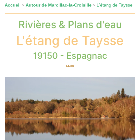
Accueil
Autour de Marcillac-la-Croisille
L'étang de Taysse
>
>
Rivières & Plans d'eau
L'étang de Taysse
19150 - Espagnac
CD85