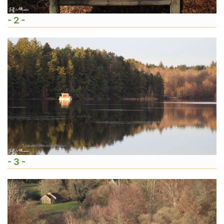
- 2 -
- 3 -