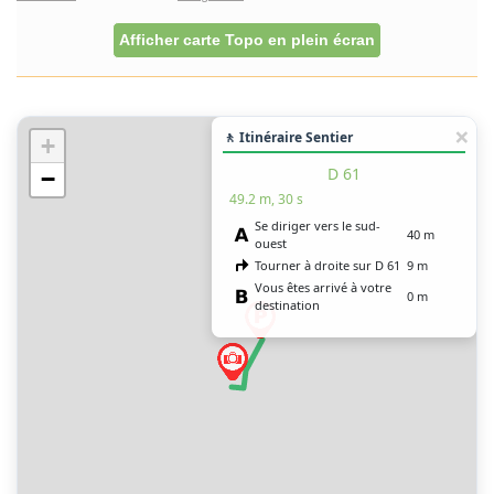
Afficher carte Topo en plein écran
🚶 Itinéraire Sentier
+
D 61
−
49.2 m, 30 s
Se diriger vers le sud-
40 m
ouest
Tourner à droite sur D 61
9 m
Vous êtes arrivé à votre
0 m
destination