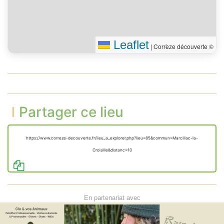
Leaflet
|
Corrèze découverte ©
Partager ce lieu
https://www.correze-decouverte.fr/lieu_a_explorer.php?lieu=85&commun=Marcillac-la-
Croisille&distanc=10
En partenariat avec