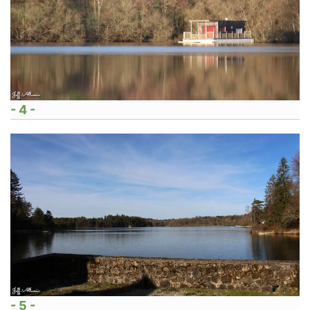
- 4 -
- 5 -