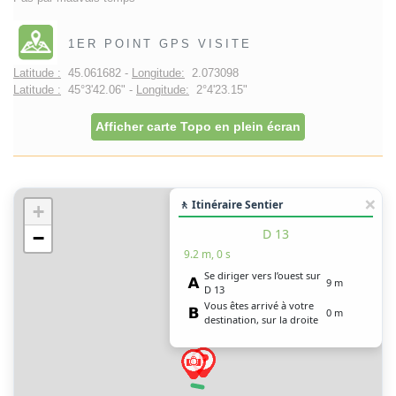
1ER POINT GPS VISITE
Latitude :
45.061682 -
Longitude:
2.073098
Latitude :
45°3'42.06" -
Longitude:
2°4'23.15"
Afficher carte Topo en plein écran
🚶 Itinéraire Sentier
+
D 13
−
9.2 m, 0 s
Se diriger vers l’ouest sur
9 m
D 13
Vous êtes arrivé à votre
0 m
destination, sur la droite