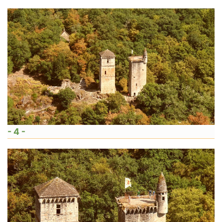
- 4 -