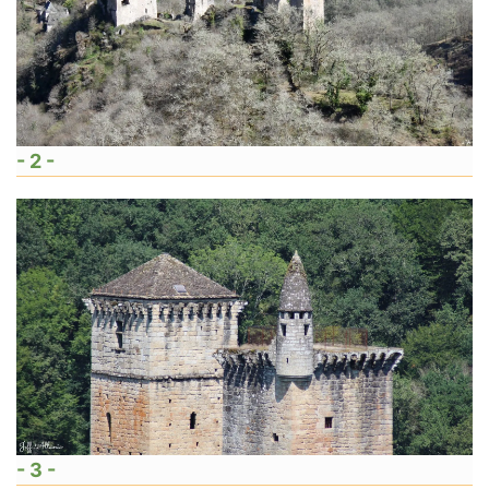
- 2 -
- 3 -