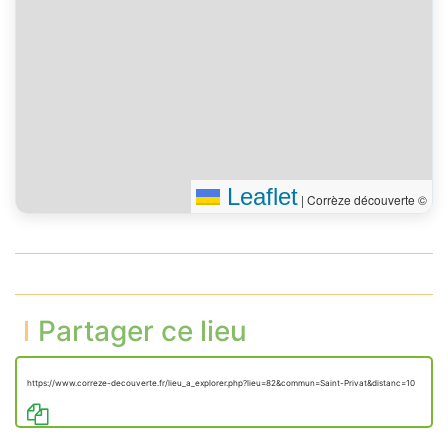
Leaflet
|
Corrèze découverte ©
Partager ce lieu
https://www.correze-decouverte.fr/lieu_a_explorer.php?lieu=82&commun=Saint-Privat&distanc=10