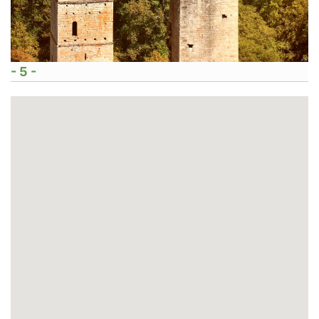
- 5 -