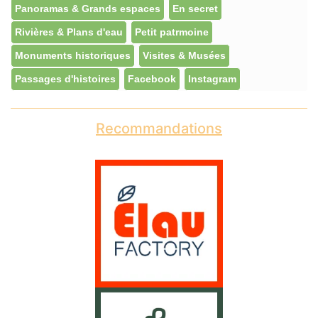
Panoramas & Grands espaces
En secret
Rivières & Plans d'eau
Petit patrmoine
Monuments historiques
Visites & Musées
Passages d'histoires
Facebook
Instagram
Recommandations