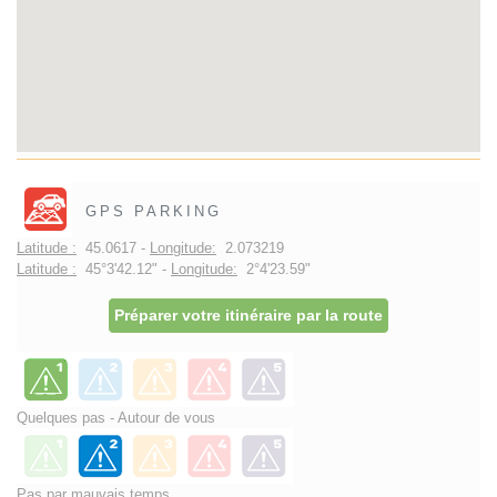
GPS PARKING
Latitude :
45.0617 -
Longitude:
2.073219
Latitude :
45°3'42.12" -
Longitude:
2°4'23.59"
Préparer votre itinéraire par la route
Quelques pas - Autour de vous
Pas par mauvais temps