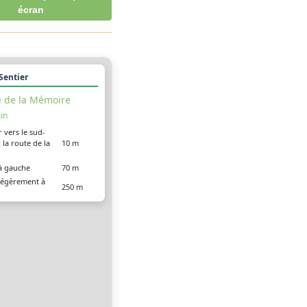
écran
 Sentier
e de la Mémoire
in
r vers le sud-
 la route de la
10 m
à gauche
70 m
légèrement à
250 m
 arrivé à votre
0 m
on, sur la gauche