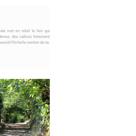
ée met en relief le lien qui
dense, des vallons fortement
t/!/fiche/le-sentier-de-la-