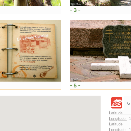
- 3 -
- 5 -
G
Latitude 
Longitude:
1
Latitude 
Longitude:
1°