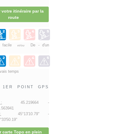
 votre itinéraire par la
route
e facile
De - d'un
et/ou
vais temps
1ER POINT GPS
:
45.219664 -
.563941
:
45°13'10.79" -
33'50.19"
r carte Topo en plein