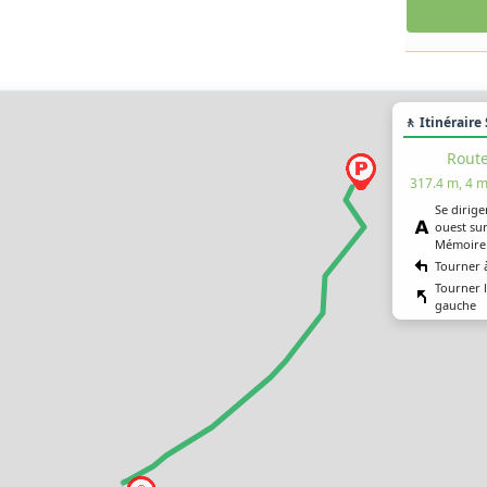
🚶 Itinéraire
Rout
317.4 m, 4 m
Se dirige
ouest sur
Mémoire
Tourner 
Tourner 
gauche
Vous êtes
destinati