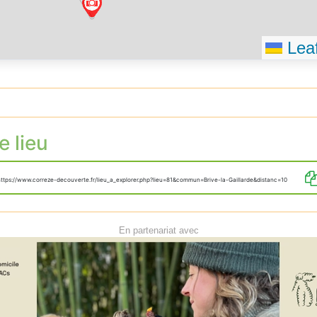
Leaf
e lieu
https://www.correze-decouverte.fr/lieu_a_explorer.php?lieu=81&commun=Brive-la-Gaillarde&distanc=10
En partenariat avec