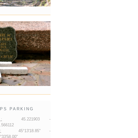
PS PARKING
:
45.221903 -
.566112
:
45°13'18.85" -
33'58.00"