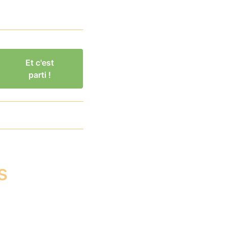
Et c'est
parti !
s