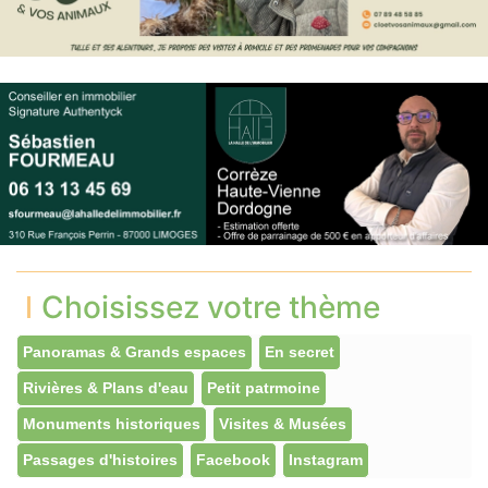
Choisissez votre thème
Panoramas & Grands espaces
En secret
Rivières & Plans d'eau
Petit patrmoine
Monuments historiques
Visites & Musées
Passages d'histoires
Facebook
Instagram