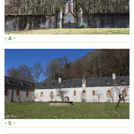
- 4 -
- 5 -