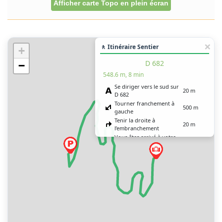
Afficher carte Topo en plein écran
🚶 Itinéraire Sentier
+
D 682
−
548.6 m, 8 min
Se diriger vers le sud sur
20 m
D 682
Tourner franchement à
500 m
gauche
Tenir la droite à
20 m
l’embranchement
Vous êtes arrivé à votre
0 m
destination