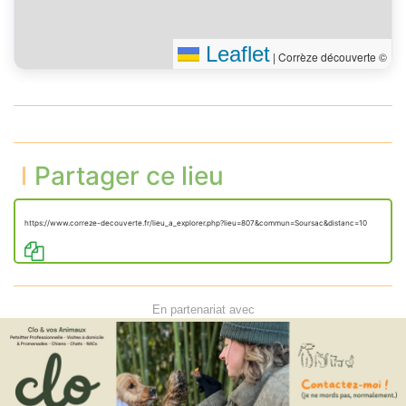
Leaflet
|
Corrèze découverte ©
Partager ce lieu
https://www.correze-decouverte.fr/lieu_a_explorer.php?lieu=807&commun=Soursac&distanc=10
En partenariat avec