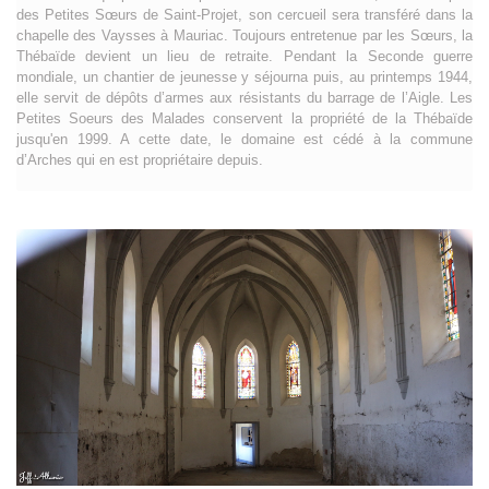
des Petites Sœurs de Saint-Projet, son cercueil sera transféré dans la
chapelle des Vaysses à Mauriac. Toujours entretenue par les Sœurs, la
Thébaïde devient un lieu de retraite. Pendant la Seconde guerre
mondiale, un chantier de jeunesse y séjourna puis, au printemps 1944,
elle servit de dépôts d’armes aux résistants du barrage de l’Aigle. Les
Petites Soeurs des Malades conservent la propriété de la Thébaïde
jusqu'en 1999. A cette date, le domaine est cédé à la commune
d’Arches qui en est propriétaire depuis.