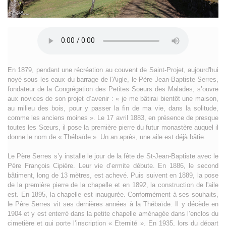
En 1879, pendant une récréation au couvent de Saint-Projet, aujourd'hui
noyé sous les eaux du barrage de l'Aigle, le Père Jean-Baptiste Serres,
fondateur de la Congrégation des Petites Soeurs des Malades, s’ouvre
aux novices de son projet d’avenir : « je me bâtirai bientôt une maison,
au milieu des bois, pour y passer la fin de ma vie, dans la solitude,
comme les anciens moines ». Le 17 avril 1883, en présence de presque
toutes les Sœurs, il pose la première pierre du futur monastère auquel il
donne le nom de « Thébaïde ». Un an après, une aile est déjà bâtie.
Le Père Serres s’y installe le jour de la fête de St-Jean-Baptiste avec le
Père François Cipière. Leur vie d’ermite débute. En 1886, le second
bâtiment, long de 13 mètres, est achevé. Puis suivent en 1889, la pose
de la première pierre de la chapelle et en 1892, la construction de l'aile
est. En 1895, la chapelle est inaugurée. Conformément à ses souhaits,
le Père Serres vit ses dernières années à la Thébaïde. Il y décède en
1904 et y est enterré dans la petite chapelle aménagée dans l’enclos du
cimetière et qui porte l’inscription « Eternité ». En 1935, lors du départ