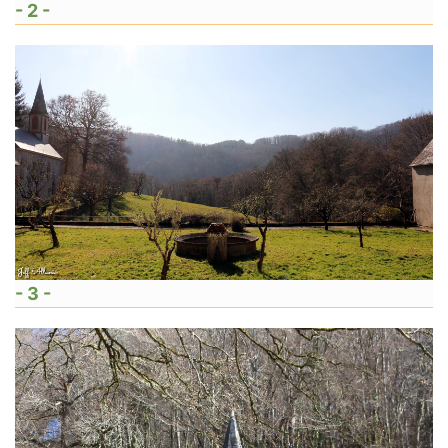
- 2 -
- 3 -