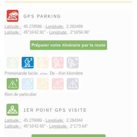
GPS PARKING
Latitude :
45.278586 -
Longitude:
2.282489
Latitude :
45°16'42.91" -
Longitude:
2°16'56.96"
Préparer votre itinéraire par la route
Promenande facile
De - d'un kilomètre
et/ou
Rien de particulier
1ER POINT GPS VISITE
Latitude :
45.278499 -
Longitude:
2.284344
Latitude :
45°16'42.60" -
Longitude:
2°17'3.64"