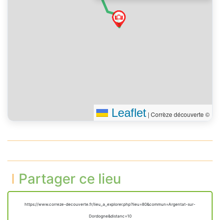
Leaflet
|
Corrèze découverte ©
Partager ce lieu
https://www.correze-decouverte.fr/lieu_a_explorer.php?lieu=80&commun=Argentat-sur-
Dordogne&distanc=10