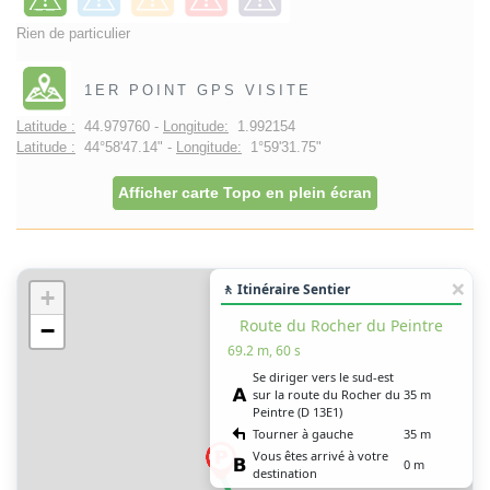
Rien de particulier
1ER POINT GPS VISITE
Latitude :
44.979760 -
Longitude:
1.992154
Latitude :
44°58'47.14" -
Longitude:
1°59'31.75"
Afficher carte Topo en plein écran
🚶 Itinéraire Sentier
+
Route du Rocher du Peintre
−
69.2 m, 60 s
Se diriger vers le sud-est
sur la route du Rocher du
35 m
Peintre (D 13E1)
Tourner à gauche
35 m
Vous êtes arrivé à votre
0 m
destination