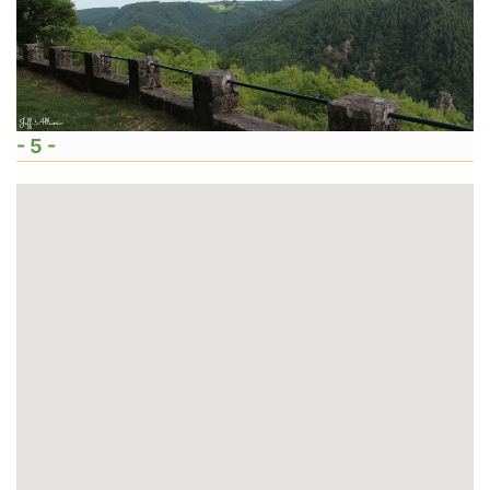
- 5 -