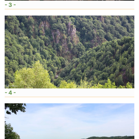
- 3 -
- 4 -