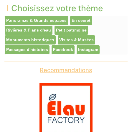
Choisissez votre thème
Panoramas & Grands espaces
En secret
Rivières & Plans d'eau
Petit patrmoine
Monuments historiques
Visites & Musées
Passages d'histoires
Facebook
Instagram
Recommandations