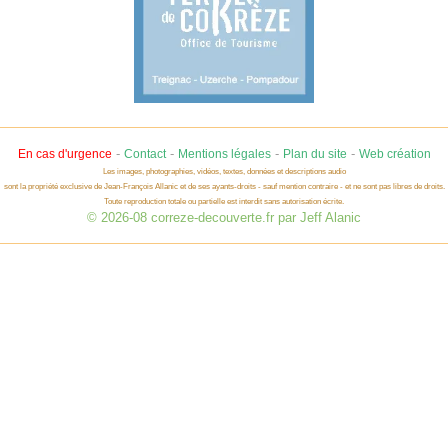
-
-
-
-
En cas d'urgence
Contact
Mentions légales
Plan du site
Web création
Les images, photographies, vidéos, textes, données et descriptions audio
sont la propriété exclusive de Jean-François Allanic et de ses ayants-droits - sauf mention contraire - et ne sont pas libres de droits.
Toute reproduction totale ou partielle est interdit sans autorisation écrite.
© 2026-08 correze-decouverte.fr par Jeff Alanic