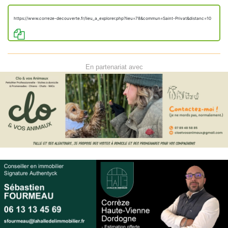
https://www.correze-decouverte.fr/lieu_a_explorer.php?lieu=78&commun=Saint-Privat&distanc=10
En partenariat avec