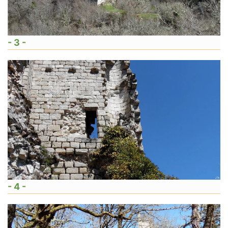
- 3 -
- 4 -