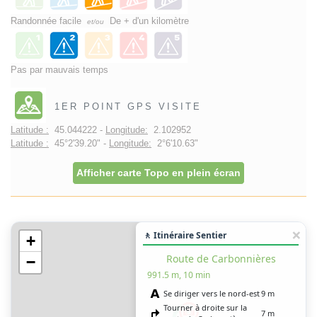
Randonnée facile
De + d'un kilomètre
et/ou
Pas par mauvais temps
1ER POINT GPS VISITE
Latitude :
45.044222 -
Longitude:
2.102952
Latitude :
45°2'39.20" -
Longitude:
2°6'10.63"
Afficher carte Topo en plein écran
🚶 Itinéraire Sentier
+
Route de Carbonnières
−
991.5 m, 10 min
Se diriger vers le nord-est
9 m
Tourner à droite sur la
7 m