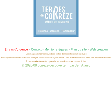
-
-
-
-
En cas d'urgence
Contact
Mentions légales
Plan du site
Web création
Les images, photographies, vidéos, textes, données et descriptions audio
sont la propriété exclusive de Jean-François Allanic et de ses ayants-droits - sauf mention contraire - et ne sont pas libres de droits.
Toute reproduction totale ou partielle est interdit sans autorisation écrite.
© 2026-08 correze-decouverte.fr par Jeff Alanic