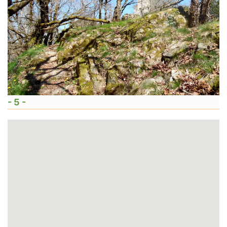
- 5 -