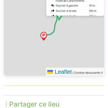
route de Carbonnières
Tourner à gauche
70 m
Tourner à droite
350 m
Tourner à droite
450 m
Tourner à droite
100 m
Vous êtes arrivé à votre
0 m
destination, sur la droite
Leaflet
|
Corrèze découverte ©
Partager ce lieu