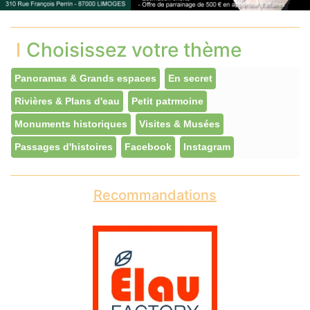
Choisissez votre thème
Panoramas & Grands espaces
En secret
Rivières & Plans d'eau
Petit patrmoine
Monuments historiques
Visites & Musées
Passages d'histoires
Facebook
Instagram
Recommandations