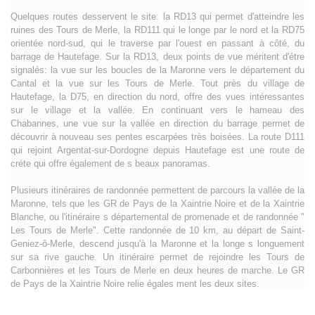
Quelques routes desservent le site: la RD13 qui permet d'atteindre les
ruines des Tours de Merle, la RD111 qui le longe par le nord et la RD75
orientée nord-sud, qui le traverse par l'ouest en passant à côté, du
barrage de Hautefage. Sur la RD13, deux points de vue méritent d'étre
signalés: la vue sur les boucles de la Maronne vers le département du
Cantal et la vue sur les Tours de Merle. Tout près du village de
Hautefage, la D75, en direction du nord, offre des vues intéressantes
sur le village et la vallée. En continuant vers le hameau des
Chabannes, une vue sur la vallée en direction du barrage permet de
découvrir à nouveau ses pentes escarpées très boisées. La route D111
qui rejoint Argentat-sur-Dordogne depuis Hautefage est une route de
créte qui offre également de s beaux panoramas.
Plusieurs itinéraires de randonnée permettent de parcours la vallée de la
Maronne, tels que les GR de Pays de la Xaintrie Noire et de la Xaintrie
Blanche, ou l'itinéraire s départemental de promenade et de randonnée "
Les Tours de Merle". Cette randonnée de 10 km, au départ de Saint-
Geniez-ô-Merle, descend jusqu'à la Maronne et la longe s longuement
sur sa rive gauche. Un itinéraire permet de rejoindre les Tours de
Carbonnières et les Tours de Merle en deux heures de marche. Le GR
de Pays de la Xaintrie Noire relie égales ment les deux sites.