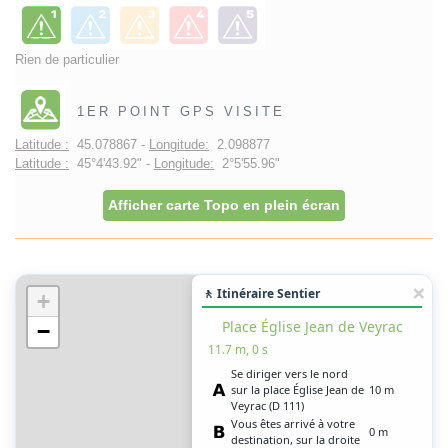
Rien de particulier
1ER POINT GPS VISITE
Latitude :
45.078867 -
Longitude:
2.098877
Latitude :
45°4'43.92" -
Longitude:
2°5'55.96"
Afficher carte Topo en plein écran
🚶 Itinéraire Sentier
+
Place Église Jean de Veyrac
−
11.7 m, 0 s
Se diriger vers le nord
sur la place Église Jean de
10 m
Veyrac (D 111)
Vous êtes arrivé à votre
0 m
destination, sur la droite