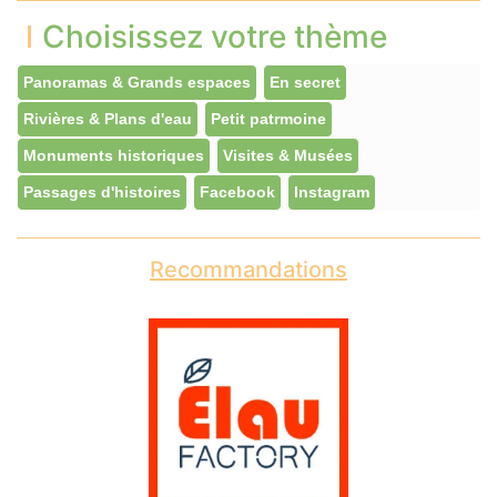
Choisissez votre thème
Panoramas & Grands espaces
En secret
Rivières & Plans d'eau
Petit patrmoine
Monuments historiques
Visites & Musées
Passages d'histoires
Facebook
Instagram
Recommandations