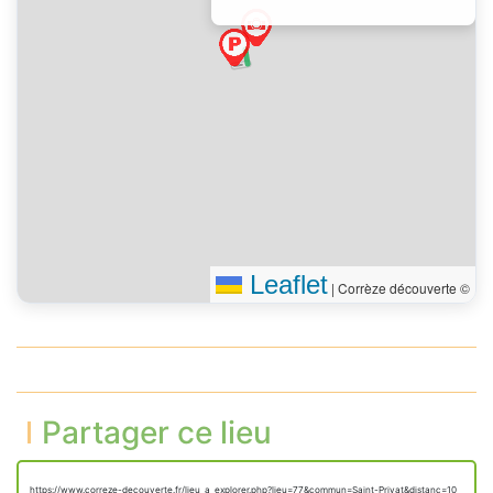
Leaflet
|
Corrèze découverte ©
Partager ce lieu
https://www.correze-decouverte.fr/lieu_a_explorer.php?lieu=77&commun=Saint-Privat&distanc=10