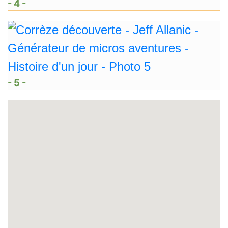
- 4 -
- 5 -