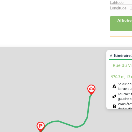
Latitude 
Longitude:
1°
Affiche
🚶 Itinéraire
Rue du Vi
970.3 m, 13
Se dirige
la rue d
Tourner 
gauche s
Vous êtes
destinat