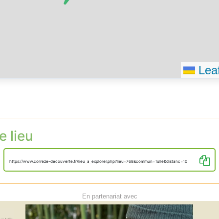
Leaf
e lieu
https://www.correze-decouverte.fr/lieu_a_explorer.php?lieu=768&commun=Tulle&distanc=10
En partenariat avec