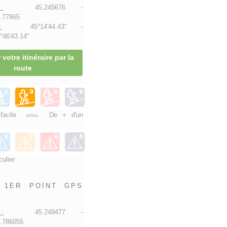
:
45.245676 -
.77865
:
45°14'44.43" -
46'43.14"
 votre itinéraire par la
route
 facile
De + d'un
et/ou
culier
1ER POINT GPS
:
45.249477 -
.786055