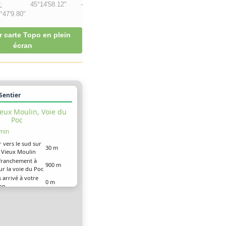
:
45°14'58.12" -
47'9.80"
r carte Topo en plein
écran
 Sentier
eux Moulin, Voie du
Poc
 min
r vers le sud sur
30 m
u Vieux Moulin
franchement à
900 m
ur la voie du Poc
 arrivé à votre
0 m
ion