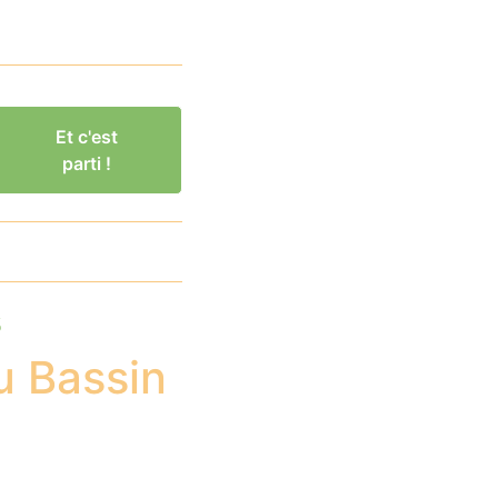
Et c'est
parti !
s
u Bassin