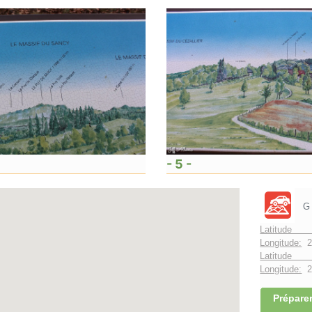
- 5 -
G
Latitude 
Longitude:
2
Latitude 
Longitude:
2°
Préparer