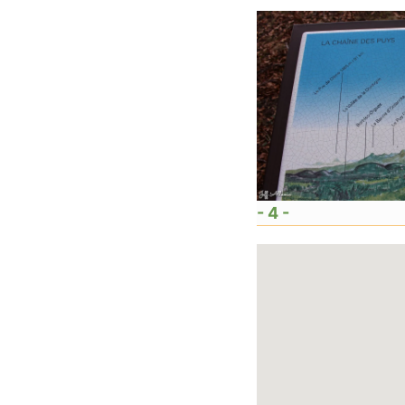
- 4 -