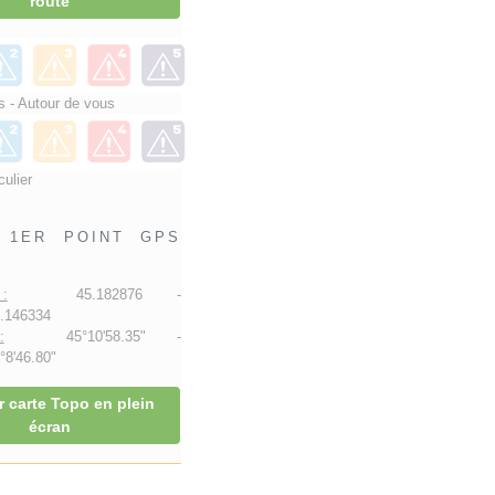
route
 - Autour de vous
culier
1ER POINT GPS
:
45.182876 -
.146334
:
45°10'58.35" -
8'46.80"
r carte Topo en plein
écran