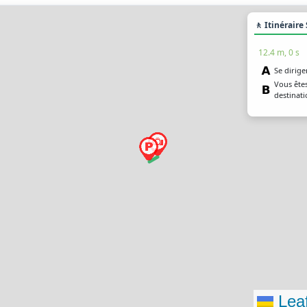
🚶 Itinéraire
12.4 m, 0 s
Se dirige
Vous êtes
destinat
Leaf