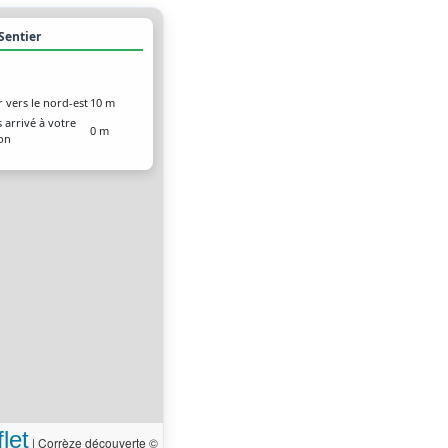
 Sentier
r vers le nord-est
10 m
 arrivé à votre
0 m
ion
let
|
Corrèze découverte ©