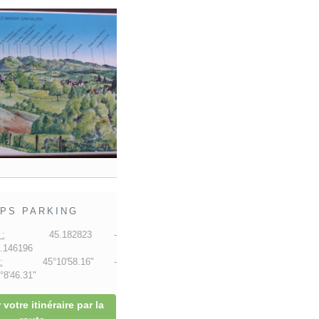
PS PARKING
:
45.182823 -
.146196
:
45°10'58.16" -
8'46.31"
 votre itinéraire par la