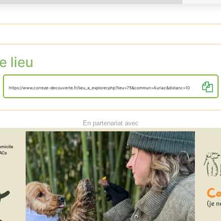
e lieu
https://www.correze-decouverte.fr/lieu_a_explorer.php?lieu=75&commun=Auriac&distanc=10
En partenariat avec