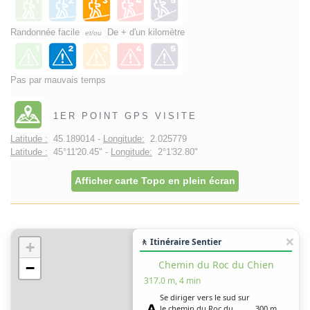
Randonnée facile
De + d'un kilomètre
et/ou
Pas par mauvais temps
1ER POINT GPS VISITE
Latitude :
45.189014 -
Longitude:
2.025779
Latitude :
45°11'20.45" -
Longitude:
2°1'32.80"
Afficher carte Topo en plein écran
🚶 Itinéraire Sentier
+
Chemin du Roc du Chien
−
317.0 m, 4 min
Se diriger vers le sud sur
le chemin du Roc du
300 m