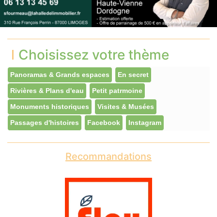
Choisissez votre thème
Panoramas & Grands espaces
En secret
Rivières & Plans d'eau
Petit patrmoine
Monuments historiques
Visites & Musées
Passages d'histoires
Facebook
Instagram
Recommandations