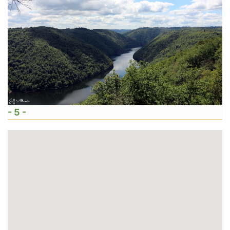
- 5 -