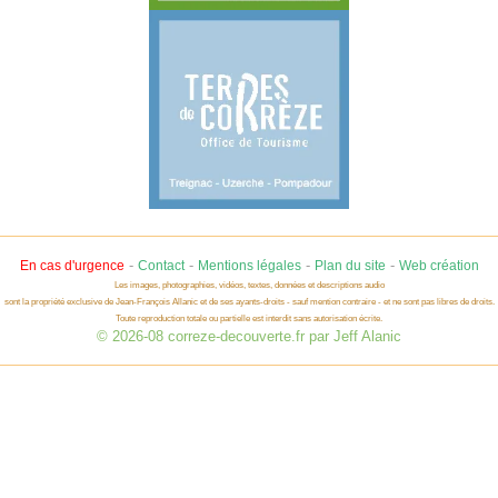
-
-
-
-
En cas d'urgence
Contact
Mentions légales
Plan du site
Web création
Les images, photographies, vidéos, textes, données et descriptions audio
sont la propriété exclusive de Jean-François Allanic et de ses ayants-droits - sauf mention contraire - et ne sont pas libres de droits.
Toute reproduction totale ou partielle est interdit sans autorisation écrite.
© 2026-08 correze-decouverte.fr par Jeff Alanic