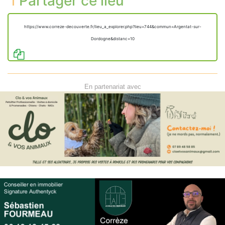
Partager ce lieu
https://www.correze-decouverte.fr/lieu_a_explorer.php?lieu=744&commun=Argentat-sur-
Dordogne&distanc=10
En partenariat avec