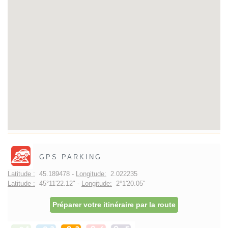
GPS PARKING
Latitude :
45.189478 -
Longitude:
2.022235
Latitude :
45°11'22.12" -
Longitude:
2°1'20.05"
Préparer votre itinéraire par la route