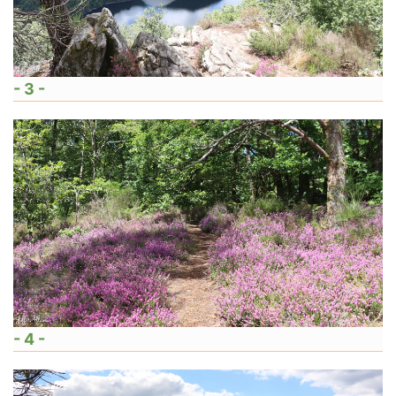
- 3 -
- 4 -