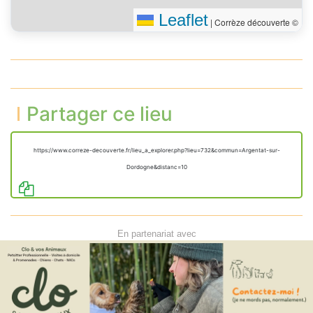
Leaflet
|
Corrèze découverte ©
Partager ce lieu
https://www.correze-decouverte.fr/lieu_a_explorer.php?lieu=732&commun=Argentat-sur-
Dordogne&distanc=10
En partenariat avec