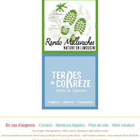
-
-
-
-
En cas d'urgence
Contact
Mentions légales
Plan du site
Web création
Les images, photographies, vidéos, textes, données et descriptions audio
sont la propriété exclusive de Jean-François Allanic et de ses ayants-droits - sauf mention contraire - et ne sont pas libres de droits.