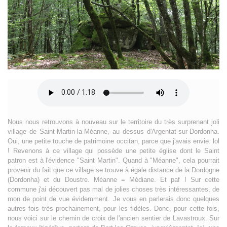
Nous nous retrouvons à nouveau sur le territoire du très surprenant joli
village de Saint-Martin-la-Méanne, au dessus d'Argentat-sur-Dordonha.
Oui, une petite touche de patrimoine occitan, parce que j'avais envie. lol
! Revenons à ce village qui possède une petite église dont le Saint
patron est à l'évidence "Saint Martin". Quand à "Méanne", cela pourrait
provenir du fait que ce village se trouve à égale distance de la Dordogne
(Dordonha) et du Doustre. Méanne = Médiane. Et paf ! Sur cette
commune j'ai découvert pas mal de jolies choses très intéressantes, de
mon de point de vue évidemment. Je vous en parlerais donc quelques
autres fois très prochainement, pour les fidèles. Donc, pour cette fois,
nous voici sur le chemin de croix de l'ancien sentier de Lavastroux. Sur