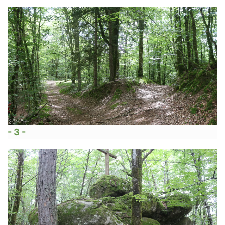
- 3 -