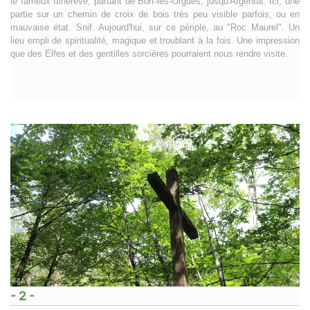
le fameux Itinérêve, partant de Bort-les-Orgues, jusqu'Argentat. Ici, une
partie sur un chemin de croix de bois très peu visible parfois, ou en
mauvaise état. Snif. Aujourd'hui, sur ce périple, au "Roc Maurel". Un
lieu empli de spiritualité, magique et troublant à la fois. Une impression
que des Elfes et des gentilles sorcières pourraient nous rendre visite.
- 2 -