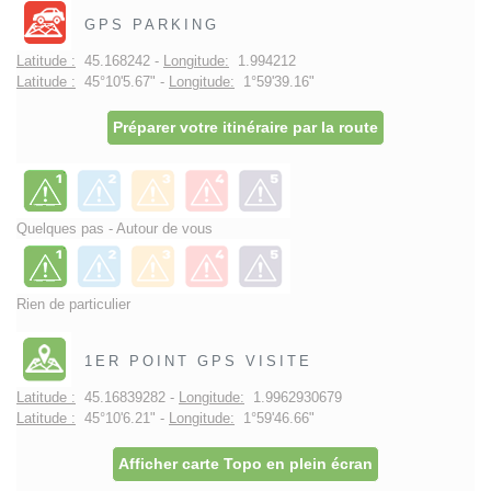
GPS PARKING
Latitude :
45.168242 -
Longitude:
1.994212
Latitude :
45°10'5.67" -
Longitude:
1°59'39.16"
Préparer votre itinéraire par la route
Quelques pas - Autour de vous
Rien de particulier
1ER POINT GPS VISITE
Latitude :
45.16839282 -
Longitude:
1.9962930679
Latitude :
45°10'6.21" -
Longitude:
1°59'46.66"
Afficher carte Topo en plein écran