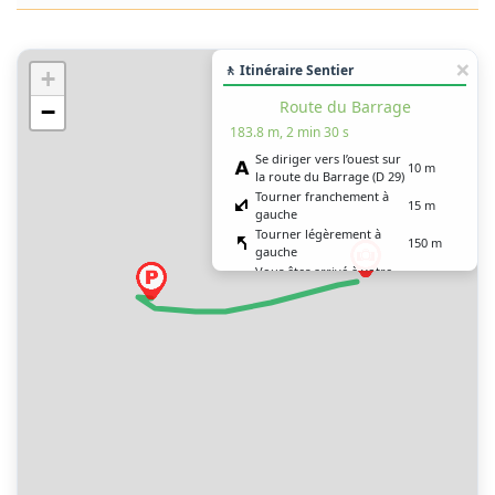
🚶 Itinéraire Sentier
+
Route du Barrage
−
183.8 m, 2 min 30 s
Se diriger vers l’ouest sur
10 m
la route du Barrage (D 29)
Tourner franchement à
15 m
gauche
Tourner légèrement à
150 m
gauche
Vous êtes arrivé à votre
0 m
destination, droit devant