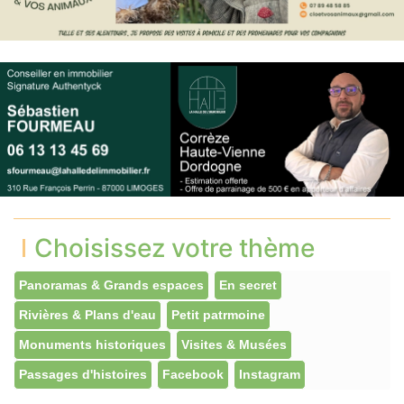
Choisissez votre thème
Panoramas & Grands espaces
En secret
Rivières & Plans d'eau
Petit patrmoine
Monuments historiques
Visites & Musées
Passages d'histoires
Facebook
Instagram