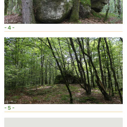
- 4 -
- 5 -