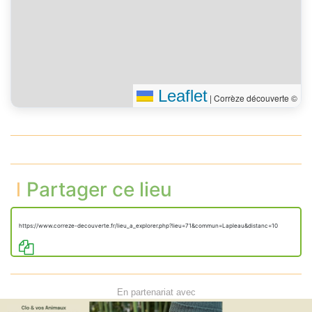
Leaflet
|
Corrèze découverte ©
Partager ce lieu
https://www.correze-decouverte.fr/lieu_a_explorer.php?lieu=71&commun=Lapleau&distanc=10
En partenariat avec