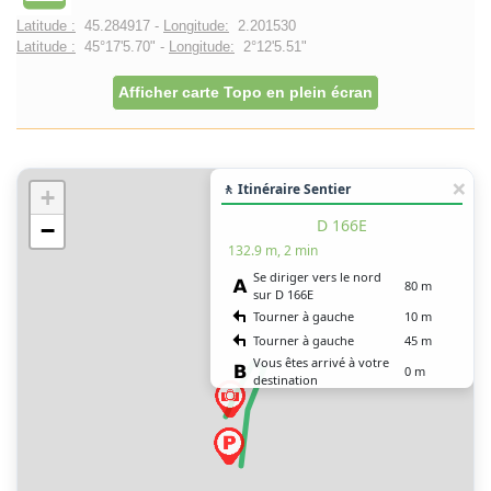
Latitude :
45.284917 -
Longitude:
2.201530
Latitude :
45°17'5.70" -
Longitude:
2°12'5.51"
Afficher carte Topo en plein écran
🚶 Itinéraire Sentier
+
D 166E
−
132.9 m, 2 min
Se diriger vers le nord
80 m
sur D 166E
Tourner à gauche
10 m
Tourner à gauche
45 m
Vous êtes arrivé à votre
0 m
destination