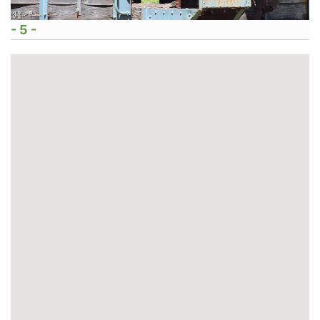
- 5 -