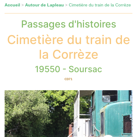
Accueil
Autour de Lapleau
Cimetière du train de la Corrèze
>
>
Passages d'histoires
Cimetière du train de
la Corrèze
19550 - Soursac
CD71