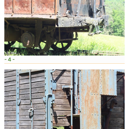
- 4 -