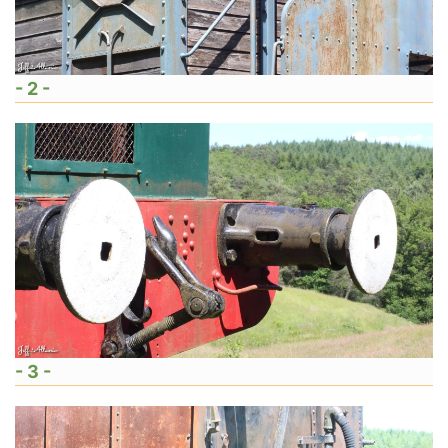
- 2 -
- 3 -