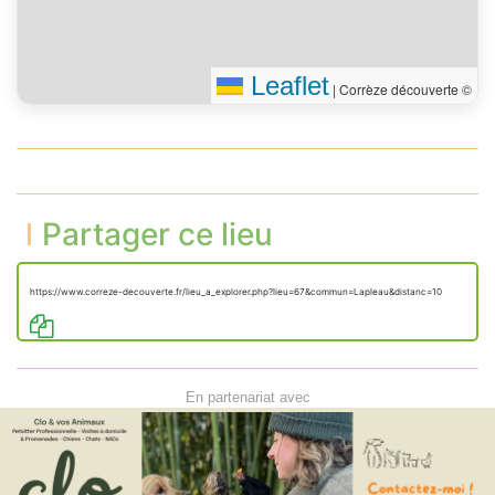
Leaflet
|
Corrèze découverte ©
Partager ce lieu
https://www.correze-decouverte.fr/lieu_a_explorer.php?lieu=67&commun=Lapleau&distanc=10
En partenariat avec