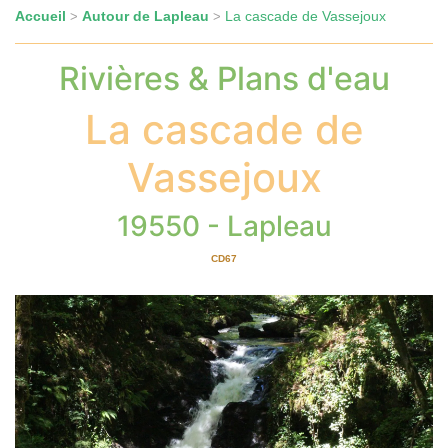
Accueil
Autour de Lapleau
La cascade de Vassejoux
>
>
Rivières & Plans d'eau
La cascade de
Vassejoux
19550 - Lapleau
CD67