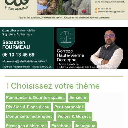
Choisissez votre thème
Panoramas & Grands espaces
En secret
Rivières & Plans d'eau
Petit patrmoine
Monuments historiques
Visites & Musées
Passages d'histoires
Facebook
Instagram