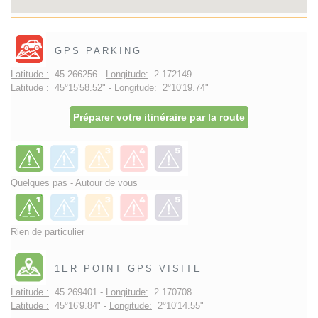
GPS PARKING
Latitude :
45.266256 -
Longitude:
2.172149
Latitude :
45°15'58.52" -
Longitude:
2°10'19.74"
Préparer votre itinéraire par la route
Quelques pas - Autour de vous
Rien de particulier
1ER POINT GPS VISITE
Latitude :
45.269401 -
Longitude:
2.170708
Latitude :
45°16'9.84" -
Longitude:
2°10'14.55"