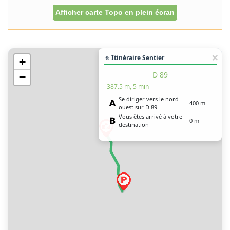
Afficher carte Topo en plein écran
🚶 Itinéraire Sentier
+
D 89
−
387.5 m, 5 min
Se diriger vers le nord-
400 m
ouest sur D 89
Vous êtes arrivé à votre
0 m
destination