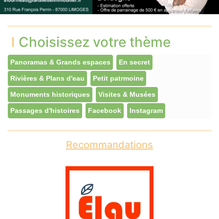
Choisissez votre thème
Panoramas & Grands espaces
En secret
Rivières & Plans d'eau
Petit patrmoine
Monuments historiques
Visites & Musées
Passages d'histoires
Facebook
Instagram
Recommandations