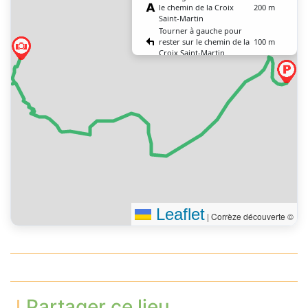
le chemin de la Croix
200 m
Saint-Martin
Tourner à gauche pour
rester sur le chemin de la
100 m
Croix Saint-Martin
Tenir la droite à
700 m
l’embranchement
Tourner à droite
150 m
Tourner à gauche
60 m
Tourner légèrement à
200 m
gauche
Tenir la gauche à
400 m
l’embranchement
Tourner franchement à
400 m
droite
Vous êtes arrivé à votre
0 m
destination, sur la droite
Leaflet
|
Corrèze découverte ©
Partager ce lieu