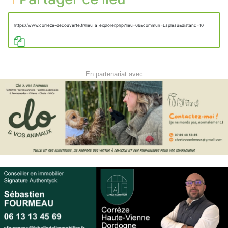
https://www.correze-decouverte.fr/lieu_a_explorer.php?lieu=66&commun=Lapleau&distanc=10
En partenariat avec