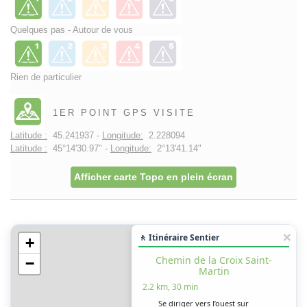
Quelques pas - Autour de vous
Rien de particulier
1ER POINT GPS VISITE
Latitude :
45.241937 -
Longitude:
2.228094
Latitude :
45°14'30.97" -
Longitude:
2°13'41.14"
Afficher carte Topo en plein écran
🚶 Itinéraire Sentier
+
Chemin de la Croix Saint-
−
Martin
2.2 km, 30 min
Se diriger vers l’ouest sur