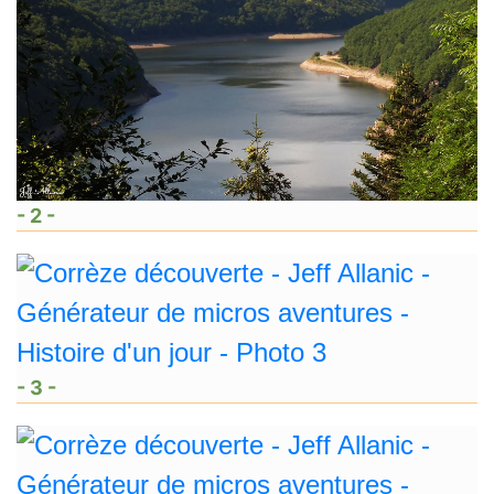
- 2 -
- 3 -