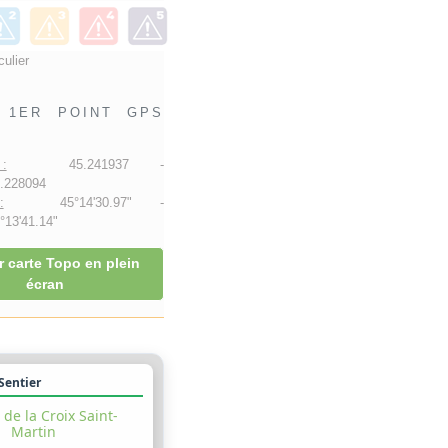
culier
1ER POINT GPS
:
45.241937 -
.228094
:
45°14'30.97" -
13'41.14"
r carte Topo en plein
écran
 Sentier
de la Croix Saint-
Martin