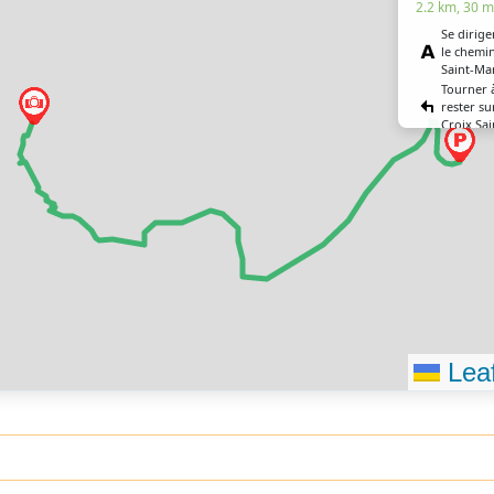
2.2 km, 30 m
Se dirige
le chemin
Saint-Ma
Tourner 
rester su
Croix Sa
Tenir la 
l’embra
Tourner 
Tourner 
Tourner 
gauche
Tenir la 
l’embra
Tourner 
droite
Vous êtes
destinati
Leaf