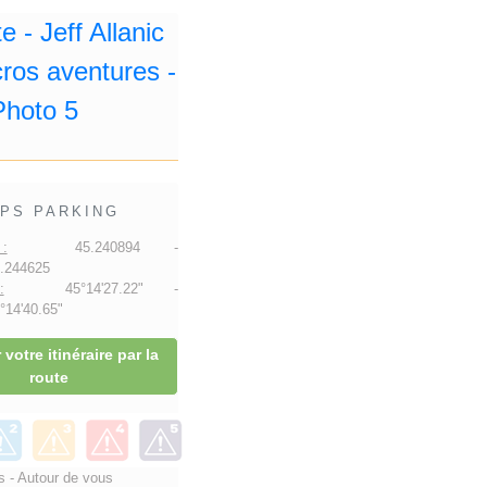
PS PARKING
:
45.240894 -
.244625
:
45°14'27.22" -
14'40.65"
 votre itinéraire par la
route
 - Autour de vous