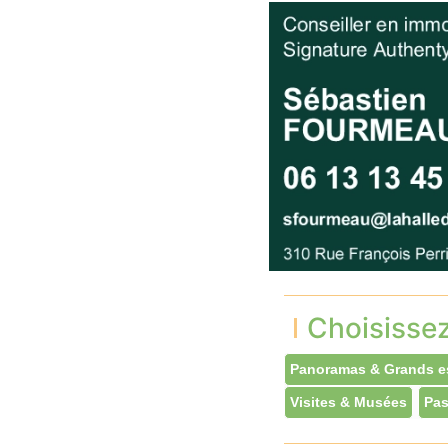
Choisisse
Panoramas & Grands e
Visites & Musées
Pas