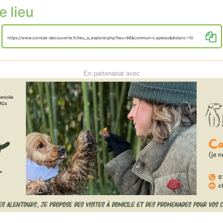
e lieu
https://www.correze-decouverte.fr/lieu_a_explorer.php?lieu=66&commun=Lapleau&distanc=10
En partenariat avec