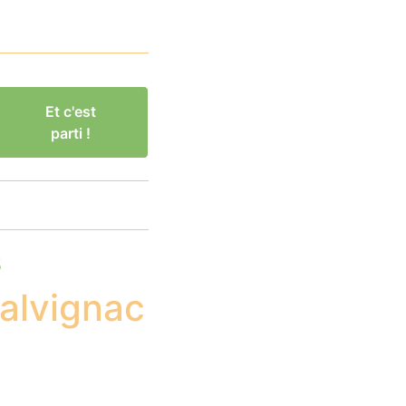
Et c'est
parti !
s
alvignac