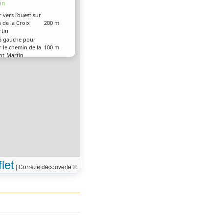
in
r vers l’ouest sur
 de la Croix
200 m
rtin
à gauche pour
r le chemin de la
100 m
int-Martin
droite à
700 m
nchement
à droite
150 m
à gauche
60 m
légèrement à
200 m
gauche à
400 m
nchement
franchement à
400 m
 arrivé à votre
0 m
on, sur la droite
let
|
Corrèze découverte ©