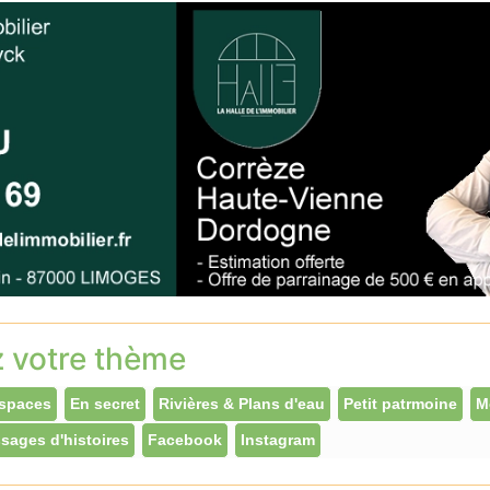
z votre thème
spaces
En secret
Rivières & Plans d'eau
Petit patrmoine
M
sages d'histoires
Facebook
Instagram