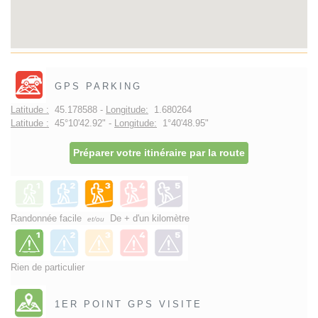
GPS PARKING
Latitude :
45.178588 -
Longitude:
1.680264
Latitude :
45°10'42.92" -
Longitude:
1°40'48.95"
Préparer votre itinéraire par la route
Randonnée facile
De + d'un kilomètre
et/ou
Rien de particulier
1ER POINT GPS VISITE