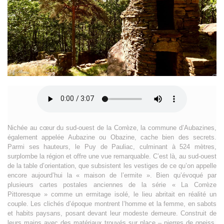
Nichée au cœur du sud-ouest de la Corrèze, la commune d’Aubazines,
également appelée Aubazine ou Obazine, cache bien des secrets.
Parmi ses hauteurs, le Puy de Pauliac, culminant à 524 mètres,
surplombe la région et offre une vue remarquable. C’est là, au sud-ouest
de la table d’orientation, que subsistent les vestiges de ce qu’on appelle
encore aujourd’hui la « maison de l’ermite ». Bien qu’évoqué par
plusieurs cartes postales anciennes de la série « La Corrèze
Pittoresque » comme un ermitage isolé, le lieu abritait en réalité un
couple. Les clichés d’époque montrent l’homme et la femme, en sabots
et habits paysans, posant devant leur modeste demeure. Construit de
leurs mains avec des matériaux trouvés sur place – pierres de gneiss,