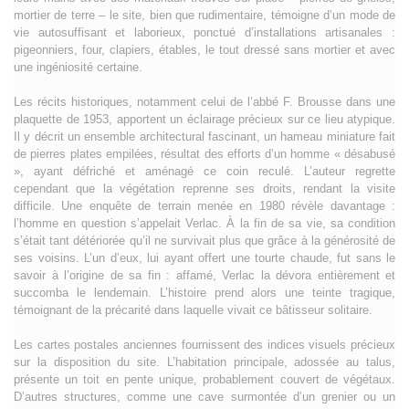
mortier de terre – le site, bien que rudimentaire, témoigne d’un mode de
vie autosuffisant et laborieux, ponctué d’installations artisanales :
pigeonniers, four, clapiers, étables, le tout dressé sans mortier et avec
une ingéniosité certaine.
Les récits historiques, notamment celui de l’abbé F. Brousse dans une
plaquette de 1953, apportent un éclairage précieux sur ce lieu atypique.
Il y décrit un ensemble architectural fascinant, un hameau miniature fait
de pierres plates empilées, résultat des efforts d’un homme « désabusé
», ayant défriché et aménagé ce coin reculé. L’auteur regrette
cependant que la végétation reprenne ses droits, rendant la visite
difficile. Une enquête de terrain menée en 1980 révèle davantage :
l’homme en question s’appelait Verlac. À la fin de sa vie, sa condition
s’était tant détériorée qu’il ne survivait plus que grâce à la générosité de
ses voisins. L’un d’eux, lui ayant offert une tourte chaude, fut sans le
savoir à l’origine de sa fin : affamé, Verlac la dévora entièrement et
succomba le lendemain. L’histoire prend alors une teinte tragique,
témoignant de la précarité dans laquelle vivait ce bâtisseur solitaire.
Les cartes postales anciennes fournissent des indices visuels précieux
sur la disposition du site. L’habitation principale, adossée au talus,
présente un toit en pente unique, probablement couvert de végétaux.
D’autres structures, comme une cave surmontée d’un grenier ou un