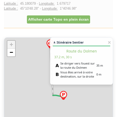
Latitude :
45.180079 -
Longitude:
1.679717
Latitude :
45°10'48.28" -
Longitude:
1°40'46.98"
Afficher carte Topo en plein écran
🚶 Itinéraire Sentier
+
Route du Dolmen
−
37.2 m, 30 s
Se diriger vers l’ouest sur
35 m
la route du Dolmen
Vous êtes arrivé à votre
0 m
destination, sur la droite