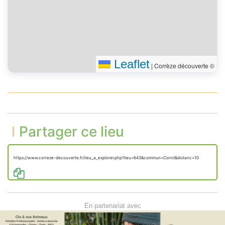
Leaflet
|
Corrèze découverte ©
Partager ce lieu
https://www.correze-decouverte.fr/lieu_a_explorer.php?lieu=643&commun=Cornil&distanc=10
En partenariat avec