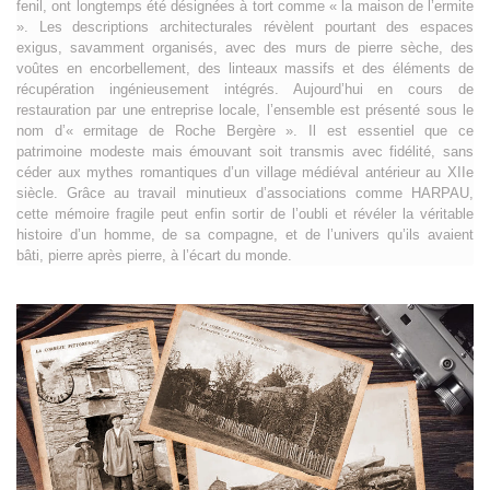
fenil, ont longtemps été désignées à tort comme « la maison de l’ermite
». Les descriptions architecturales révèlent pourtant des espaces
exigus, savamment organisés, avec des murs de pierre sèche, des
voûtes en encorbellement, des linteaux massifs et des éléments de
récupération ingénieusement intégrés. Aujourd’hui en cours de
restauration par une entreprise locale, l’ensemble est présenté sous le
nom d’« ermitage de Roche Bergère ». Il est essentiel que ce
patrimoine modeste mais émouvant soit transmis avec fidélité, sans
céder aux mythes romantiques d’un village médiéval antérieur au XIIe
siècle. Grâce au travail minutieux d’associations comme HARPAU,
cette mémoire fragile peut enfin sortir de l’oubli et révéler la véritable
histoire d’un homme, de sa compagne, et de l’univers qu’ils avaient
bâti, pierre après pierre, à l’écart du monde.