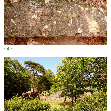
- 4 -