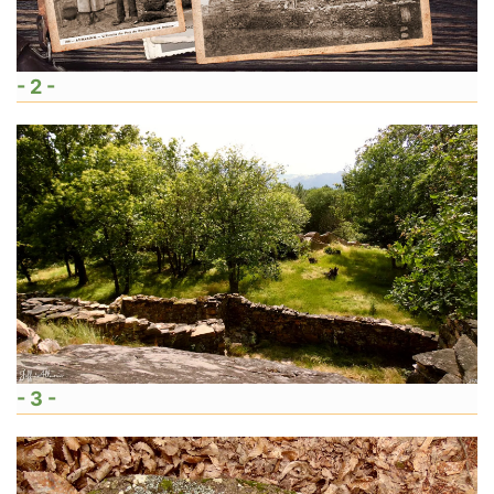
- 2 -
- 3 -