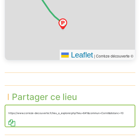
Leaflet
|
Corrèze découverte ©
Partager ce lieu
https://www.correze-decouverte.fr/lieu_a_explorer.php?lieu=641&commun=Cornil&distanc=10