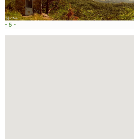
- 5 -