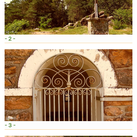
- 2 -
- 3 -