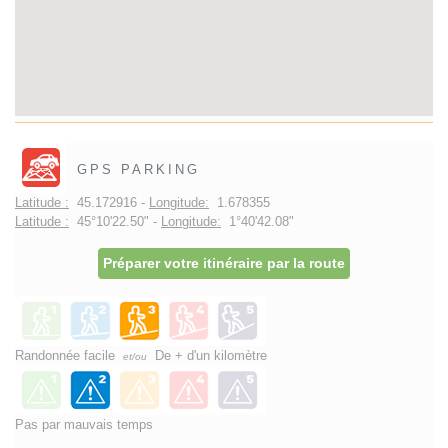
GPS PARKING
Latitude :
45.172916 -
Longitude:
1.678355
Latitude :
45°10'22.50" -
Longitude:
1°40'42.08"
Préparer votre itinéraire par la route
Randonnée facile
De + d'un kilomètre
et/ou
Pas par mauvais temps