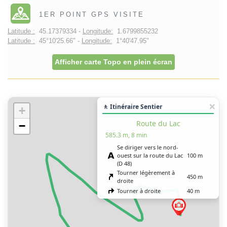
1ER POINT GPS VISITE
Latitude :
45.17379334 -
Longitude:
1.6799855232
Latitude :
45°10'25.66" -
Longitude:
1°40'47.95"
Afficher carte Topo en plein écran
🚶 Itinéraire Sentier
+
Route du Lac
−
585.3 m, 8 min
Se diriger vers le nord-
ouest sur la route du Lac
100 m
(D 48)
Tourner légèrement à
450 m
droite
Tourner à droite
40 m
Vous êtes arrivé à votre
0 m
destination