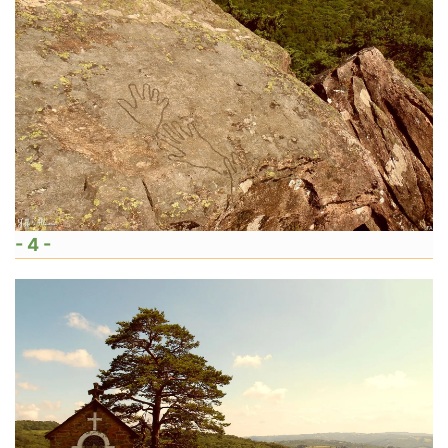
- 4 -