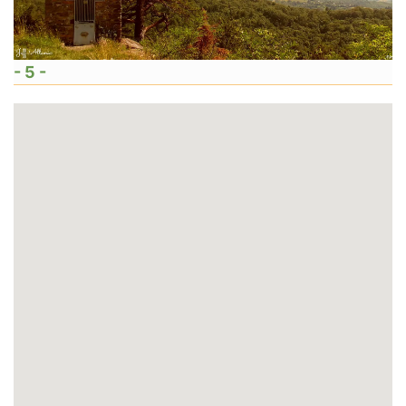
- 5 -