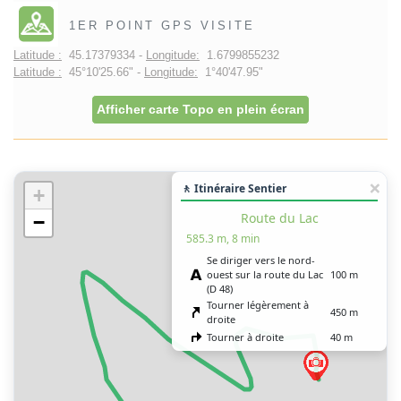
1ER POINT GPS VISITE
Latitude :
45.17379334 -
Longitude:
1.6799855232
Latitude :
45°10'25.66" -
Longitude:
1°40'47.95"
Afficher carte Topo en plein écran
🚶 Itinéraire Sentier
+
Route du Lac
−
585.3 m, 8 min
Se diriger vers le nord-
ouest sur la route du Lac
100 m
(D 48)
Tourner légèrement à
450 m
droite
Tourner à droite
40 m
Vous êtes arrivé à votre
0 m
destination