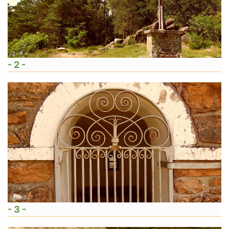
- 2 -
- 3 -