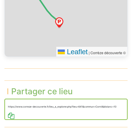
Leaflet
|
Corrèze découverte ©
Partager ce lieu
https://www.correze-decouverte.fr/lieu_a_explorer.php?lieu=641&commun=Cornil&distanc=10