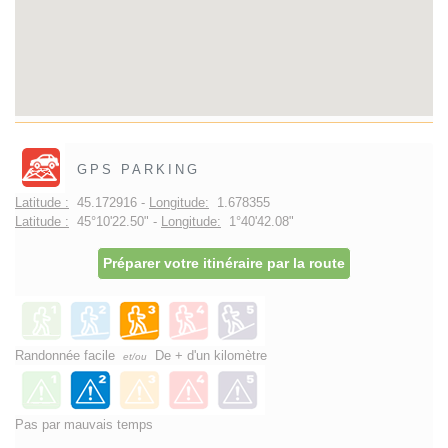
GPS PARKING
Latitude :
45.172916 -
Longitude:
1.678355
Latitude :
45°10'22.50" -
Longitude:
1°40'42.08"
Préparer votre itinéraire par la route
Randonnée facile
De + d'un kilomètre
et/ou
Pas par mauvais temps