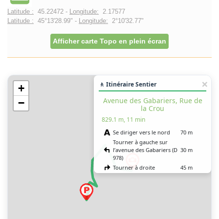
Latitude :
45.22472 -
Longitude:
2.17577
Latitude :
45°13'28.99" -
Longitude:
2°10'32.77"
Afficher carte Topo en plein écran
🚶 Itinéraire Sentier
+
Avenue des Gabariers, Rue de
−
la Crou
829.1 m, 11 min
Se diriger vers le nord
70 m
Tourner à gauche sur
l’avenue des Gabariers (D
30 m
978)
Tourner à droite
45 m
Tourner à droite
60 m
Tourner franchement à
gauche sur la rue de la
300 m
Crou
Tourner franchement à