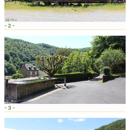
- 2 -
- 3 -