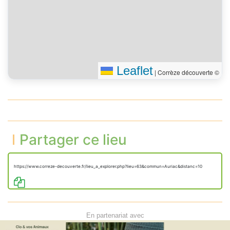
droite sur la rue des
10 m
Châtaigniers (D 166)
Tourner à gauche
300 m
Vous êtes arrivé à votre
0 m
destination, sur la gauche
Leaflet
|
Corrèze découverte ©
Partager ce lieu
https://www.correze-decouverte.fr/lieu_a_explorer.php?lieu=63&commun=Auriac&distanc=10
En partenariat avec