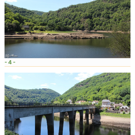
- 4 -