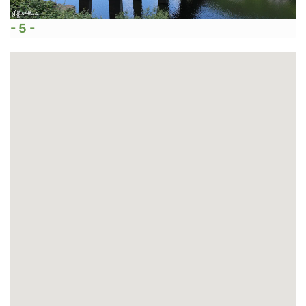
- 5 -