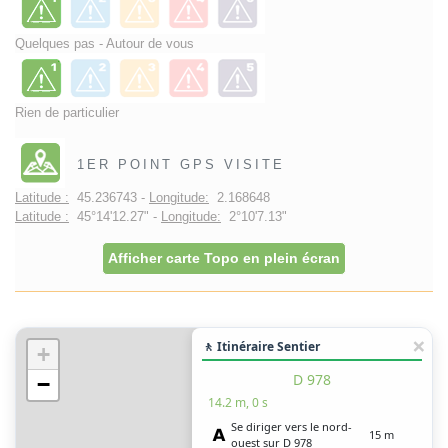
Quelques pas - Autour de vous
Rien de particulier
1ER POINT GPS VISITE
Latitude :
45.236743 -
Longitude:
2.168648
Latitude :
45°14'12.27" -
Longitude:
2°10'7.13"
Afficher carte Topo en plein écran
🚶 Itinéraire Sentier
+
D 978
−
14.2 m, 0 s
Se diriger vers le nord-
15 m
ouest sur D 978