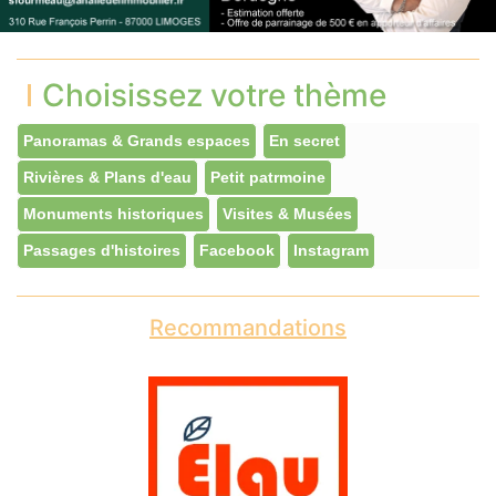
Choisissez votre thème
Panoramas & Grands espaces
En secret
Rivières & Plans d'eau
Petit patrmoine
Monuments historiques
Visites & Musées
Passages d'histoires
Facebook
Instagram
Recommandations