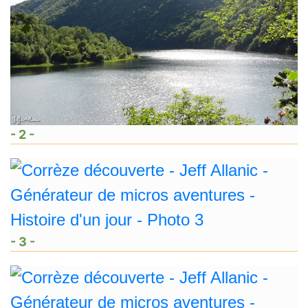
- 2 -
- 3 -