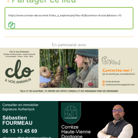
https://www.correze-decouverte.fr/lieu_a_explorer.php?lieu=62&commun=Auriac&distanc=10
En partenariat avec