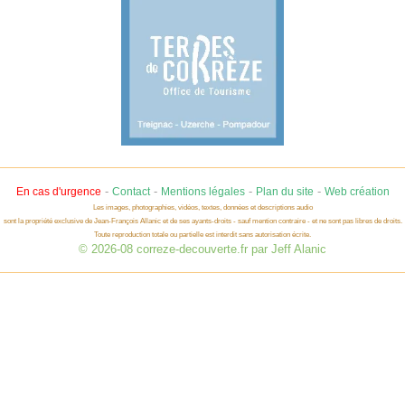
-
-
-
-
En cas d'urgence
Contact
Mentions légales
Plan du site
Web création
Les images, photographies, vidéos, textes, données et descriptions audio
sont la propriété exclusive de Jean-François Allanic et de ses ayants-droits - sauf mention contraire - et ne sont pas libres de droits.
Toute reproduction totale ou partielle est interdit sans autorisation écrite.
© 2026-08 correze-decouverte.fr par Jeff Alanic