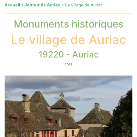
Accueil
Autour de Auriac
Le village de Auriac
>
>
Monuments historiques
Le village de Auriac
19220 - Auriac
CD61