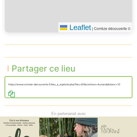
Leaflet
|
Corrèze découverte ©
Partager ce lieu
https://www.correze-decouverte.fr/lieu_a_explorer.php?lieu=61&commun=Auriac&distanc=10
En partenariat avec