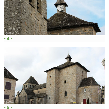
- 4 -
- 5 -