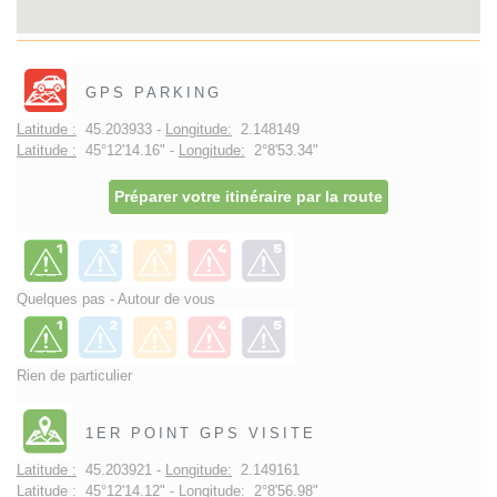
GPS PARKING
Latitude :
45.203933 -
Longitude:
2.148149
Latitude :
45°12'14.16" -
Longitude:
2°8'53.34"
Préparer votre itinéraire par la route
Quelques pas - Autour de vous
Rien de particulier
1ER POINT GPS VISITE
Latitude :
45.203921 -
Longitude:
2.149161
Latitude :
45°12'14.12" -
Longitude:
2°8'56.98"