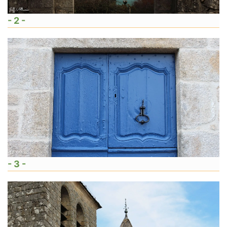
- 2 -
- 3 -