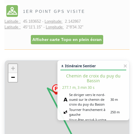
1ER POINT GPS VISITE
Latitude :
45.183652 -
Longitude:
2.142867
Latitude :
45°11'1.15" -
Longitude:
2°8'34.32"
Afficher carte Topo en plein écran
🚶 Itinéraire Sentier
+
Chemin de croix du puy du
−
Bassin
277.1 m, 3 min 30 s
Se diriger vers le nord-
ouest sur le chemin de
30 m
croix du puy du Bassin
Tourner franchement à
250 m
gauche
Vous êtes arrivé à votre
0 m
destination