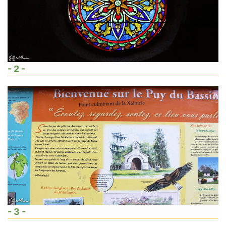
- 2 -
- 3 -