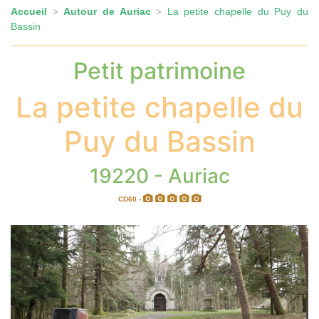
Accueil
Autour de Auriac
La petite chapelle du Puy du
>
>
Bassin
Petit patrimoine
La petite chapelle du
Puy du Bassin
19220 - Auriac
CD60 -