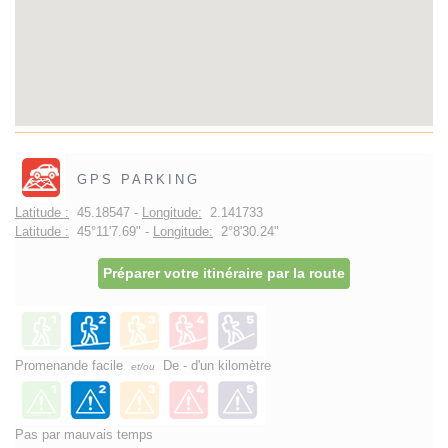
GPS PARKING
Latitude :
45.18547 -
Longitude:
2.141733
Latitude :
45°11'7.69" -
Longitude:
2°8'30.24"
Préparer votre itinéraire par la route
Promenande facile
De - d'un kilomètre
et/ou
Pas par mauvais temps