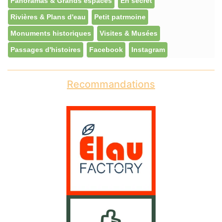
Panoramas & Grands espaces
En secret
Rivières & Plans d'eau
Petit patrmoine
Monuments historiques
Visites & Musées
Passages d'histoires
Facebook
Instagram
Recommandations