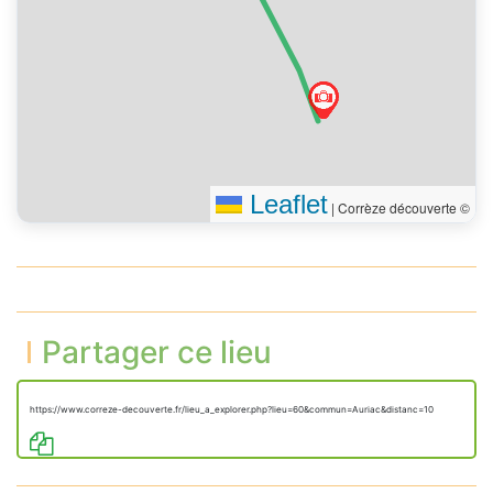
Leaflet
|
Corrèze découverte ©
Partager ce lieu
https://www.correze-decouverte.fr/lieu_a_explorer.php?lieu=60&commun=Auriac&distanc=10