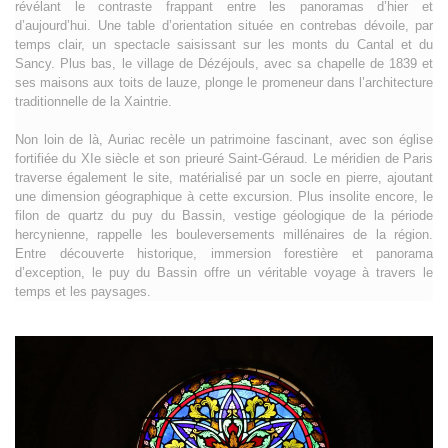
révélant le contraste frappant entre les panoramas d’hier et
d’aujourd’hui. Une table d’orientation située en contrebas dévoile, par
temps clair, un spectacle saisissant sur les monts du Cantal et du
Sancy. Plus bas, le village de Dézéjouls, avec sa chapelle de 1839 et
ses maisons aux toits de lauze, plonge le promeneur dans l’architecture
traditionnelle de la Xaintrie.
Non loin de là, Auriac recèle un patrimoine fascinant, avec son église
fortifiée du XIe siècle et son prieuré Saint-Géraud. Le méridien de Paris
traverse également le site, matérialisé par un socle en pierre, ajoutant
une dimension géographique à cette excursion. Plus insolite encore, le
filon de quartz du puy du Bassin, vestige géologique de la période
hercynienne, rappelle les bouleversements millénaires de la région.
Entre découverte historique, immersion forestière et panorama
d’exception, le puy du Bassin offre un véritable voyage à travers le
temps et les paysages.