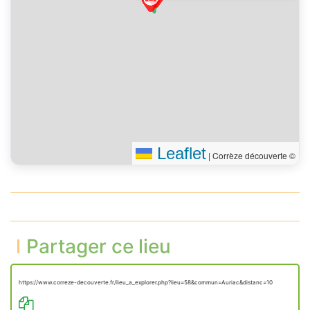
Vous êtes arrivé à votre
0 m
destination
Leaflet
|
Corrèze découverte ©
Partager ce lieu
https://www.correze-decouverte.fr/lieu_a_explorer.php?lieu=58&commun=Auriac&distanc=10