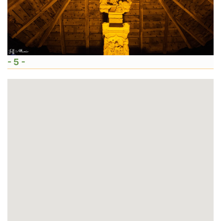
- 5 -