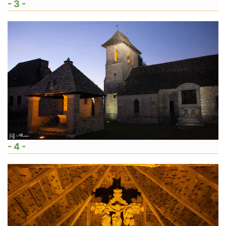
- 3 -
- 4 -