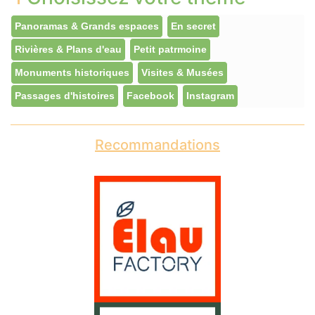
Panoramas & Grands espaces
En secret
Rivières & Plans d'eau
Petit patrmoine
Monuments historiques
Visites & Musées
Passages d'histoires
Facebook
Instagram
Recommandations