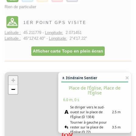
Rien de particulier
1ER POINT GPS VISITE
Latitude :
45.211779 -
Longitude:
2.071451
Latitude :
45°12'42.40" -
Longitude:
2°4'17.22"
Afficher carte Topo en plein écran
🚶 Itinéraire Sentier
+
Place de l’Église, Place de
−
l’Église
6.0 m, 0 s
Se diriger vers le sud-
ouest sur la place de
2.5 m
l’Église (D 13E4)
Tourner à gauche pour
rester sur la place de
3.5 m
l’Église (D 72)