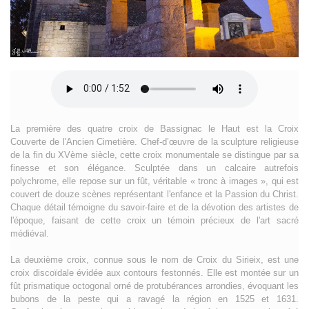
La première des quatre croix de Bassignac le Haut est la Croix
Couverte de l'Ancien Cimetière. Chef-d’œuvre de la sculpture religieuse
de la fin du XVème siècle, cette croix monumentale se distingue par sa
finesse et son élégance. Sculptée dans un calcaire autrefois
polychrome, elle repose sur un fût, véritable « tronc à images », qui est
couvert de douze scènes représentant l'enfance et la Passion du Christ.
Chaque détail témoigne du savoir-faire et de la dévotion des artistes de
l'époque, faisant de cette croix un témoin précieux de l'art sacré
médiéval.
La deuxième croix, connue sous le nom de Croix du Sirieix, est une
croix discoïdale évidée aux contours festonnés. Elle est montée sur un
fût prismatique octogonal orné de protubérances arrondies, évoquant les
bubons de la peste qui a ravagé la région en 1525 et 1631.