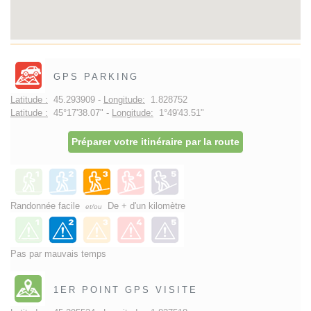
GPS PARKING
Latitude :
45.293909 -
Longitude:
1.828752
Latitude :
45°17'38.07" -
Longitude:
1°49'43.51"
Préparer votre itinéraire par la route
Randonnée facile
De + d'un kilomètre
et/ou
Pas par mauvais temps
1ER POINT GPS VISITE