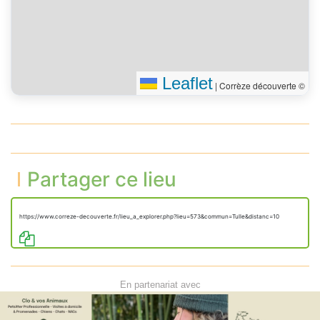
Leaflet
|
Corrèze découverte ©
Partager ce lieu
https://www.correze-decouverte.fr/lieu_a_explorer.php?lieu=573&commun=Tulle&distanc=10
En partenariat avec