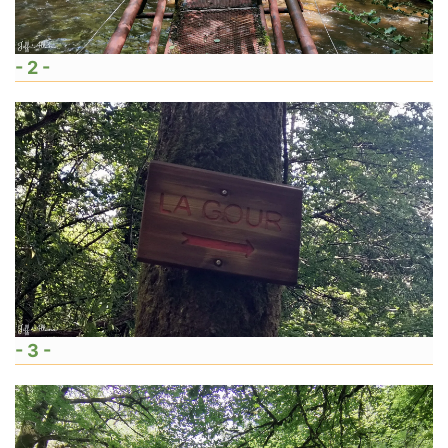
- 2 -
- 3 -