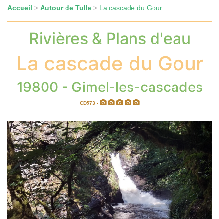
Accueil
Autour de Tulle
La cascade du Gour
>
>
Rivières & Plans d'eau
La cascade du Gour
19800 - Gimel-les-cascades
CD573 -