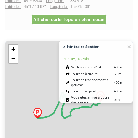
Latitude :
45.295534 -
Longitude:
1.837518
Latitude :
45°17'43.92" -
Longitude:
1°50'15.06"
Afficher carte Topo en plein écran
🚶 Itinéraire Sentier
+
−
1.3 km, 18 min
Se diriger vers l’est
450 m
Tourner à droite
60 m
Tourner franchement à
400 m
gauche
Tourner à gauche
450 m
Vous êtes arrivé à votre
0 m
destination