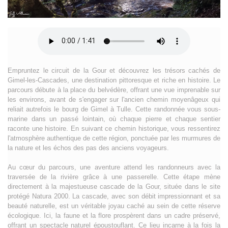
Empruntez le circuit de la Gour et découvrez les trésors cachés de
Gimel-les-Cascades, une destination pittoresque et riche en histoire. Le
parcours débute à la place du belvédère, offrant une vue imprenable sur
les environs, avant de s'engager sur l'ancien chemin moyenâgeux qui
reliait autrefois le bourg de Gimel à Tulle. Cette randonnée vous sous-
marine dans un passé lointain, où chaque pierre et chaque sentier
raconte une histoire. En suivant ce chemin historique, vous ressentirez
l'atmosphère authentique de cette région, ponctuée par les murmures de
la nature et les échos des pas des anciens voyageurs.
Au cœur du parcours, une aventure attend les randonneurs avec la
traversée de la rivière grâce à une passerelle. Cette étape mène
directement à la majestueuse cascade de la Gour, située dans le site
protégé Natura 2000. La cascade, avec son débit impressionnant et sa
beauté naturelle, est un véritable joyau caché au sein de cette réserve
écologique. Ici, la faune et la flore prospèrent dans un cadre préservé,
offrant un spectacle naturel époustouflant. Ce lieu incarne à la fois la